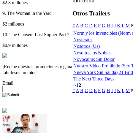
moderna.
$2.8 millones
Otros Trailers
9. The Woman in the Yard
$2 millones
#
A
B
C
D
E
F
G
H
I
J
K
L
M
Norm y los Invencibles (Norm o
10. The Chosen: Last Supper Part 2
Nosferatu
$0.9 millones
Nosotros (Us)
Nosotros los Nobles
Novocaine: Sin Dolor
Nuestro Video Prohibido (Sex 
¡Recibe nuestras promociones y gana
fabulosos premios!
Nueva York Sin Salida (21 Bridg
The Next Three Days
Email:
«
‹
1
2
#
A
B
C
D
E
F
G
H
I
J
K
L
M