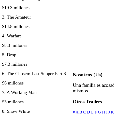
$19.3 millones
3. The Amateur
$14.8 millones
4. Warfare
$8.3 millones
5. Drop
$7.3 millones
6. The Chosen: Last Supper Part 3
Nosotros (Us)
$6 millones
Una familia es acosad
mismos.
7. A Working Man
Otros Trailers
$3 millones
8. Snow White
#
A
B
C
D
E
F
G
H
I
J
K