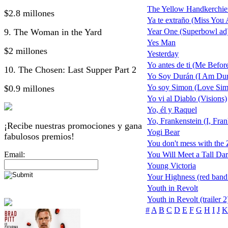
The Yellow Handkerchie
$2.8 millones
Ya te extraño (Miss You 
9. The Woman in the Yard
Year One (Superbowl ad
Yes Man
$2 millones
Yesterday
Yo antes de ti (Me Befor
10. The Chosen: Last Supper Part 2
Yo Soy Durán (I Am Du
Yo soy Simon (Love Si
$0.9 millones
Yo vi al Diablo (Visions)
Yo, él y Raquel
Yo, Frankenstein (I, Fran
¡Recibe nuestras promociones y gana
Yogi Bear
fabulosos premios!
You don't mess with the
Email:
You Will Meet a Tall Dar
Young Victoria
Your Highness (red band t
Youth in Revolt
Youth in Revolt (trailer 2
#
A
B
C
D
E
F
G
H
I
J
K