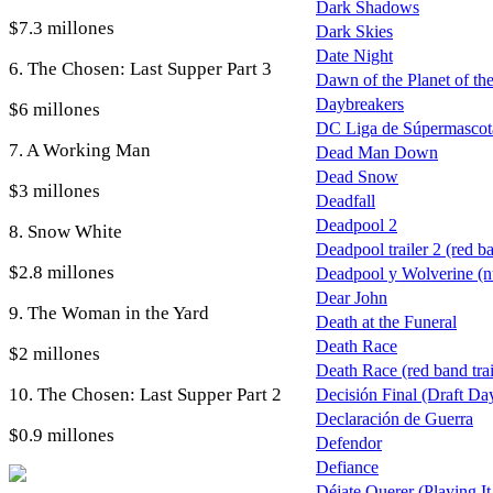
Dark Shadows
$7.3 millones
Dark Skies
Date Night
6. The Chosen: Last Supper Part 3
Dawn of the Planet of the 
Daybreakers
$6 millones
DC Liga de Súpermascot
7. A Working Man
Dead Man Down
Dead Snow
$3 millones
Deadfall
Deadpool 2
8. Snow White
Deadpool trailer 2 (red b
$2.8 millones
Deadpool y Wolverine (nu
Dear John
9. The Woman in the Yard
Death at the Funeral
Death Race
$2 millones
Death Race (red band trai
10. The Chosen: Last Supper Part 2
Decisión Final (Draft Da
Declaración de Guerra
$0.9 millones
Defendor
Defiance
Déjate Querer (Playing It