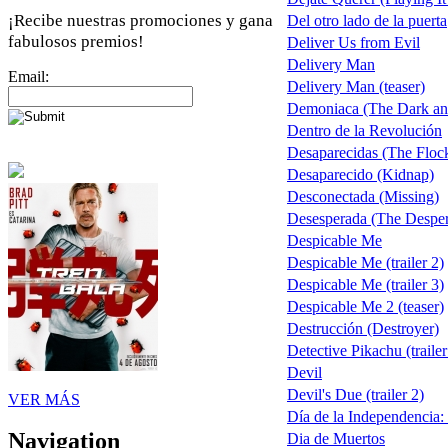
¡Recibe nuestras promociones y gana
Del otro lado de la puerta
fabulosos premios!
Deliver Us from Evil
Delivery Man
Email:
Delivery Man (teaser)
Demoniaca (The Dark an
Dentro de la Revolución
Desaparecidas (The Floc
Desaparecido (Kidnap)
Desconectada (Missing)
Desesperada (The Desper
Despicable Me
Despicable Me (trailer 2)
Despicable Me (trailer 3)
Despicable Me 2 (teaser)
Destrucción (Destroyer)
Detective Pikachu (trailer
Devil
Devil's Due (trailer 2)
VER MÁS
Día de la Independencia
Navigation
Dia de Muertos