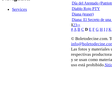
Día del Atentado (Patriot
Diablo Rojo PTY
Services
Diana (teaser)
Diana: El Secreto de una
1
2
3
›
»
#
A
B
C
D
E
F
G
H
I
J
K
© Boletodecine.com. To
info@boletodecine.co
Las fotos y materiales
respectivas productora
y se usan como materia
uso está prohibido.
Siti