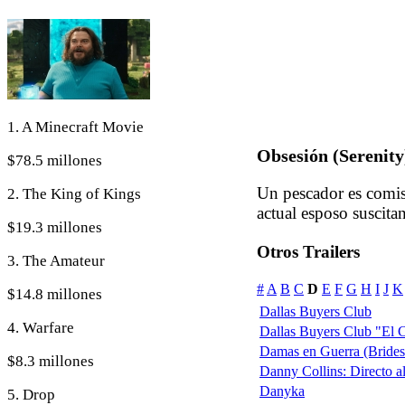
1. A Minecraft Movie
Obsesión (Serenity
$78.5 millones
Un pescador es comis
2. The King of Kings
actual esposo suscita
$19.3 millones
Otros Trailers
3. The Amateur
#
A
B
C
D
E
F
G
H
I
J
K
$14.8 millones
Dallas Buyers Club
4. Warfare
Dallas Buyers Club "El 
Damas en Guerra (Brides
$8.3 millones
Danny Collins: Directo a
Danyka
5. Drop