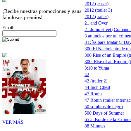
2012 (teaser)
2012 (trailer 3)
¡Recibe nuestras promociones y gana
2012 (trailer)
fabulosos premios!
21 and Over
Email:
21 Jump street (Comando
3 anuncios por un crimen
3 Días para Matar (3 Days
300 El Nacimiento de un
300 Rise of an Empire (tr
300: Rise of an Empire (t
3:10 to Yuma
42
42 (trailer 2)
44 Inch Chest
47 Ronin
47 Ronin (trailer internac
50 sombras de negro
500 Days of Summer
65 al Borde de la Extinc
VER MÁS
88 Minutes