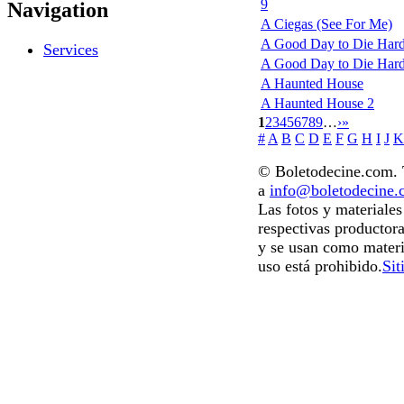
9
Navigation
A Ciegas (See For Me)
A Good Day to Die Hard
Services
A Good Day to Die Hard: 
A Haunted House
A Haunted House 2
1
2
3
4
5
6
7
8
9
…
›
»
#
A
B
C
D
E
F
G
H
I
J
K
© Boletodecine.com. T
a
info@boletodecine
Las fotos y materiale
respectivas productora
y se usan como materi
uso está prohibido.
Sit