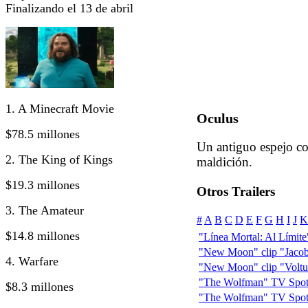
Finalizando el 13 de abril
1. A Minecraft Movie
Oculus
$78.5 millones
Un antiguo espejo co
2. The King of Kings
maldición.
$19.3 millones
Otros Trailers
3. The Amateur
#
A
B
C
D
E
F
G
H
I
J
K
$14.8 millones
"Línea Mortal: Al Límite" 
"New Moon" clip "Jacob
4. Warfare
"New Moon" clip "Voltur
"The Wolfman" TV Spot:
$8.3 millones
"The Wolfman" TV Spot