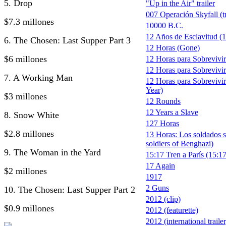
5. Drop
"Up in the Air" trailer
007 Operación Skyfall (tr
$7.3 millones
10000 B.C.
12 Años de Esclavitud (1
6. The Chosen: Last Supper Part 3
12 Horas (Gone)
$6 millones
12 Horas para Sobrevivi
12 Horas para Sobrevivir 
7. A Working Man
12 Horas para Sobrevivir
Year)
$3 millones
12 Rounds
12 Years a Slave
8. Snow White
127 Horas
$2.8 millones
13 Horas: Los soldados s
soldiers of Benghazi)
9. The Woman in the Yard
15:17 Tren a París (15:17
17 Again
$2 millones
1917
2 Guns
10. The Chosen: Last Supper Part 2
2012 (clip)
$0.9 millones
2012 (featurette)
2012 (international trailer