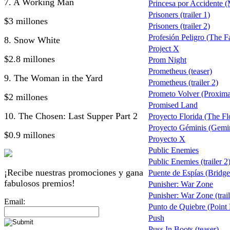
7. A Working Man
Princesa por Accidente 
Prisoners (trailer 1)
$3 millones
Prisoners (trailer 2)
Profesión Peligro (The F
8. Snow White
Project X
$2.8 millones
Prom Night
Prometheus (teaser)
9. The Woman in the Yard
Prometheus (trailer 2)
Prometo Volver (Proxim
$2 millones
Promised Land
10. The Chosen: Last Supper Part 2
Proyecto Florida (The Flo
Proyecto Géminis (Gemi
$0.9 millones
Proyecto X
Public Enemies
Public Enemies (trailer 2
¡Recibe nuestras promociones y gana
Puente de Espías (Bridge
fabulosos premios!
Punisher: War Zone
Punisher: War Zone (trail
Email:
Punto de Quiebre (Point
Push
Puss In Boots (teaser)