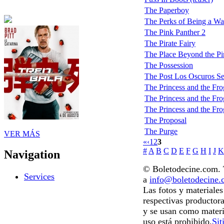
The Paperboy
The Perks of Being a Wa
The Pink Panther 2
The Pirate Fairy
The Place Beyond the Pi
The Possession
The Post Los Oscuros Se
The Princess and the Fro
The Princess and the Frog
The Princess and the Frog
The Proposal
The Purge
VER MÁS
«
‹
1
2
3
#
A
B
C
D
E
F
G
H
I
J
K
Navigation
© Boletodecine.com. T
Services
a
info@boletodecine
Las fotos y materiale
respectivas productora
y se usan como materi
uso está prohibido.
Sit