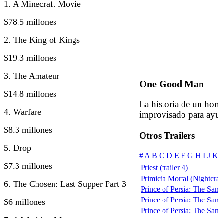
1. A Minecraft Movie
$78.5 millones
2. The King of Kings
$19.3 millones
3. The Amateur
One Good Man
$14.8 millones
La historia de un ho
4. Warfare
improvisado para ayu
$8.3 millones
Otros Trailers
5. Drop
#
A
B
C
D
E
F
G
H
I
J
K
$7.3 millones
Priest (trailer 4)
Primicia Mortal (Nightcr
6. The Chosen: Last Supper Part 3
Prince of Persia: The San
Prince of Persia: The San
$6 millones
Prince of Persia: The San