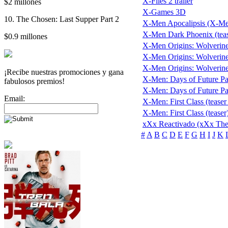
X-Files 2 trailer
$2 millones
X-Games 3D
10. The Chosen: Last Supper Part 2
X-Men Apocalipsis (X-Me
X-Men Dark Phoenix (teas
$0.9 millones
X-Men Origins: Wolverin
X-Men Origins: Wolverine (
X-Men Origins: Wolverine (
¡Recibe nuestras promociones y gana
X-Men: Days of Future Past
fabulosos premios!
X-Men: Days of Future Past
Email:
X-Men: First Class (teaser
X-Men: First Class (teaser
xXx Reactivado (xXx The
#
A
B
C
D
E
F
G
H
I
J
K