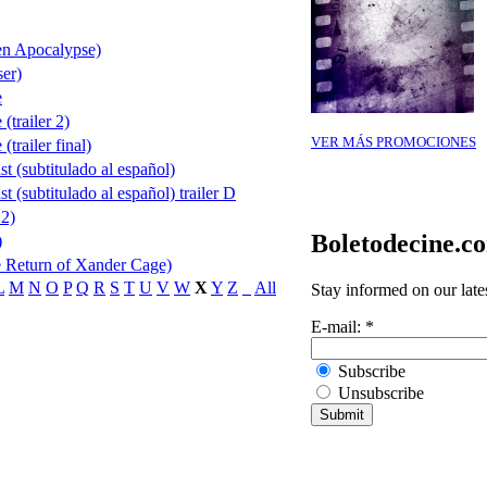
n Apocalypse)
er)
e
trailer 2)
VER MÁS PROMOCIONES
trailer final)
 (subtitulado al español)
 (subtitulado al español) trailer D
 2)
Boletodecine.c
)
 Return of Xander Cage)
L
M
N
O
P
Q
R
S
T
U
V
W
X
Y
Z
_
All
Stay informed on our late
E-mail:
*
Subscribe
Unsubscribe