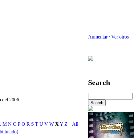
Aumentar / Ver otros
Search
a del 2006
L
M
N
O
P
Q
R
S
T
U
V
W
X
Y
Z
_
All
btitulado)