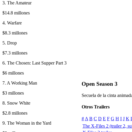
3. The Amateur
$14.8 millones
4. Warfare
$8.3 millones
5. Drop
$7.3 millones
6. The Chosen: Last Supper Part 3
$6 millones
7. A Working Man
Open Season 3
$3 millones
Secuela de la cinta animad
8. Snow White
Otros Trailers
$2.8 millones
#
A
B
C
D
E
F
G
H
I
J
K
9. The Woman in the Yard
The X-Files 2 (trailer 2, su