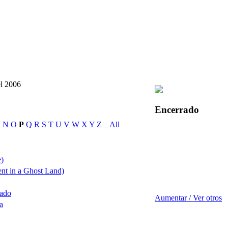
el 2006
Encerrado
M
N
O
P
Q
R
S
T
U
V
W
X
Y
Z
_
All
e)
dent in a Ghost Land)
lado
Aumentar / Ver otros
a