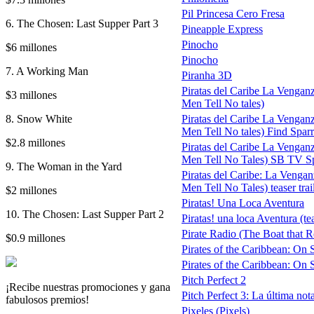
Pil Princesa Cero Fresa
6. The Chosen: Last Supper Part 3
Pineapple Express
Pinocho
$6 millones
Pinocho
7. A Working Man
Piranha 3D
Piratas del Caribe La Venganz
$3 millones
Men Tell No tales)
8. Snow White
Piratas del Caribe La Venganz
Men Tell No tales) Find Spar
$2.8 millones
Piratas del Caribe La Venganz
Men Tell No Tales) SB TV S
9. The Woman in the Yard
Piratas del Caribe: La Vengan
Men Tell No Tales) teaser trai
$2 millones
Piratas! Una Loca Aventura
10. The Chosen: Last Supper Part 2
Piratas! una loca Aventura (te
Pirate Radio (The Boat that Ro
$0.9 millones
Pirates of the Caribbean: On 
Pirates of the Caribbean: On S
Pitch Perfect 2
¡Recibe nuestras promociones y gana
Pitch Perfect 3: La última not
fabulosos premios!
Pixeles (Pixels)