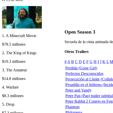
Open Season 3
1. A Minecraft Movie
Secuela de la cinta animada d
$78.5 millones
Otros Trailers
2. The King of Kings
$19.3 millones
#
A
B
C
D
E
F
G
H
I
J
K
L
Perdida (Gone Girl)
3. The Amateur
Perfectos Desconocidos
$14.8 millones
Persecución al Límite (Collid
Pesadilla en el Infierno (Inci
4. Warfare
Peter and Vandy
$8.3 millones
Peter Pan (Pan) trailer subtitu
Peter Rabbit 2 Conejo en Fug
5. Drop
Phantom
Philomena
$7.3 millones