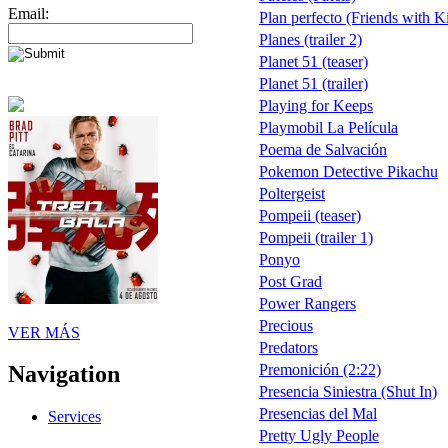
Email:
Plan perfecto (Friends with K
Planes (trailer 2)
Planet 51 (teaser)
Planet 51 (trailer)
Playing for Keeps
Playmobil La Película
Poema de Salvación
Pokemon Detective Pikachu
Poltergeist
Pompeii (teaser)
Pompeii (trailer 1)
Ponyo
Post Grad
Power Rangers
Precious
VER MÁS
Predators
Premonición (2:22)
Navigation
Presencia Siniestra (Shut In)
Presencias del Mal
Services
Pretty Ugly People