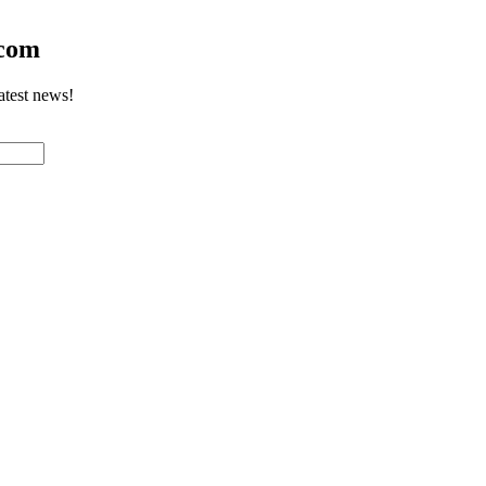
.com
atest news!