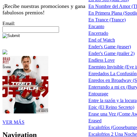
¡Recibe nuestras promociones y gana
En Nombre del Amor (T
fabulosos premios!
En Primera Plana (Spotli
En Trance (Trance)
Email:
Encanto
Encerrado
End of Watch
Ender's Game (teaser)
Ender's Game (trailer 2)
Endless Love
Enemigo Invisible (Eye i
Enredados La Confusión
Enredos en Broadway (S
Enterrando a mi ex (Bury
Entourage
Entre la razón y la locura
Epic (El Reino Secreto)
Erase una Vez (Come A
Erased
VER MÁS
Escalofríos (Goosebumps)
Navigation
Escalofrios 2 Una Noch