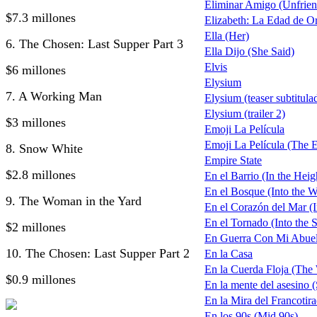
Eliminar Amigo (Unfrie
$7.3 millones
Elizabeth: La Edad de O
Ella (Her)
6. The Chosen: Last Supper Part 3
Ella Dijo (She Said)
Elvis
$6 millones
Elysium
7. A Working Man
Elysium (teaser subtitula
Elysium (trailer 2)
$3 millones
Emoji La Película
Emoji La Película (The 
8. Snow White
Empire State
$2.8 millones
En el Barrio (In the Heig
En el Bosque (Into the 
9. The Woman in the Yard
En el Corazón del Mar (I
En el Tornado (Into the 
$2 millones
En Guerra Con Mi Abuel
10. The Chosen: Last Supper Part 2
En la Casa
En la Cuerda Floja (The
$0.9 millones
En la mente del asesino 
En la Mira del Francotir
En los 90s (Mid 90s)