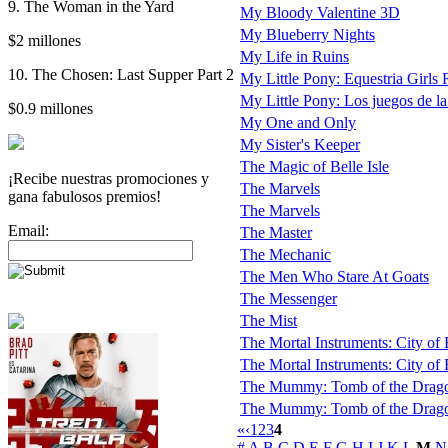
9. The Woman in the Yard
My Bloody Valentine 3D
My Blueberry Nights
$2 millones
My Life in Ruins
10. The Chosen: Last Supper Part 2
My Little Pony: Equestria Girl
My Little Pony: Los juegos de la
$0.9 millones
My One and Only
My Sister's Keeper
The Magic of Belle Isle
¡Recibe nuestras promociones y
The Marvels
gana fabulosos premios!
The Marvels
Email:
The Master
The Mechanic
The Men Who Stare At Goats
The Messenger
The Mist
The Mortal Instruments: City of
The Mortal Instruments: City of B
The Mummy: Tomb of the Drag
The Mummy: Tomb of the Dragon
«
‹
1
2
3
4
#
A
B
C
D
E
F
G
H
I
J
K
L
M
N