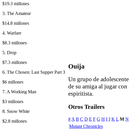
$19.3 millones
3. The Amateur
$14.8 millones
4. Warfare
$8.3 millones
5. Drop
$7.3 millones
Ouija
6. The Chosen: Last Supper Part 3
Un grupo de adolescentes
$6 millones
de su amiga al jugar con 
7. A Working Man
espiritista.
$3 millones
Otros Trailers
8. Snow White
#
A
B
C
D
E
F
G
H
I
J
K
L
M
N
$2.8 millones
Mutant Chronicles