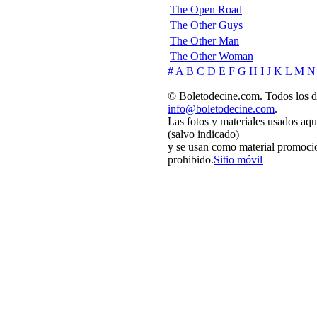
The Open Road
The Other Guys
The Other Man
The Other Woman
#
A
B
C
D
E
F
G
H
I
J
K
L
M
N
© Boletodecine.com. Todos los d
info@boletodecine.com
.
Las fotos y materiales usados aqu
(salvo indicado)
y se usan como material promocio
prohibido.
Sitio móvil