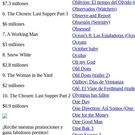
Oblivion: El tiempo del Olvido (t
$7.3 millones
Observados (Watchers)
6. The Chosen: Last Supper Part 3
Observe and Report
Obsesión (Serenity)
$6 millones
Obsessed
7. A Working Man
Ocean's 8: Las Estafadoras (Ocea
Oceans
$3 millones
October baby
8. Snow White
Oculus
Oh my God
$2.8 millones
Old Dogs
9. The Woman in the Yard
Old Dogs (trailer 2)
Oldboy: Días de Venganza
$2 millones
Olé: El Viaje de Ferdinand (trail
Olympus has fallen
10. The Chosen: Last Supper Part 2
One Day
$0.9 millones
One Direction: Así Somos (One Di
One for the Money
One Good Man
¡Recibe nuestras promociones y
Ong Bak 3
gana fabulosos premios!
Open Season 3