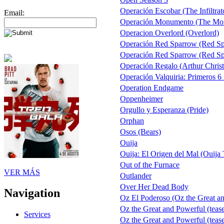
Operación Escobar (The Infiltrat
Email:
Operación Monumento (The Mo
Operacion Overlord (Overlord)
Operación Red Sparrow (Red Sp
Operación Red Sparrow (Red Spa
Operación Regalo (Arthur Chris
Operación Valquiria: Primeros 6
Operation Endgame
Oppenheimer
Orgullo y Esperanza (Pride)
Orphan
Osos (Bears)
Ouija
Ouija: El Origen del Mal (Ouija 
Out of the Furnace
VER MÁS
Outlander
Over Her Dead Body
Navigation
Oz El Poderoso (Oz the Great and
Oz the Great and Powerful (tea
Services
Oz the Great and Powerful (tease