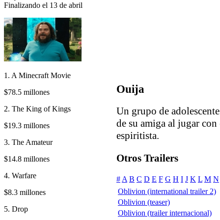
Finalizando el 13 de abril
1. A Minecraft Movie
Ouija
$78.5 millones
2. The King of Kings
Un grupo de adolescentes
de su amiga al jugar con 
$19.3 millones
espiritista.
3. The Amateur
Otros Trailers
$14.8 millones
4. Warfare
#
A
B
C
D
E
F
G
H
I
J
K
L
M
N
Oblivion (international trailer 2)
$8.3 millones
Oblivion (teaser)
5. Drop
Oblivion (trailer internacional)