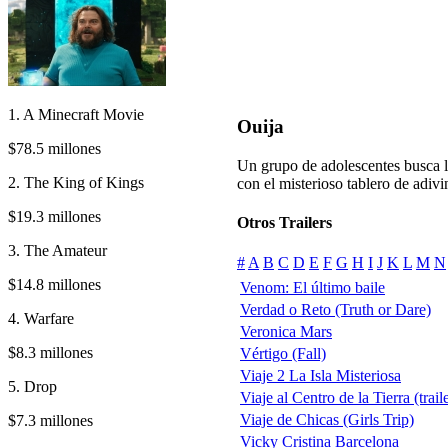
1. A Minecraft Movie
Ouija
$78.5 millones
Un grupo de adolescentes busca la
2. The King of Kings
con el misterioso tablero de adivin
$19.3 millones
Otros Trailers
3. The Amateur
#
A
B
C
D
E
F
G
H
I
J
K
L
M
N
$14.8 millones
Venom: El último baile
Verdad o Reto (Truth or Dare)
4. Warfare
Veronica Mars
$8.3 millones
Vértigo (Fall)
Viaje 2 La Isla Misteriosa
5. Drop
Viaje al Centro de la Tierra (trail
Viaje de Chicas (Girls Trip)
$7.3 millones
Vicky Cristina Barcelona