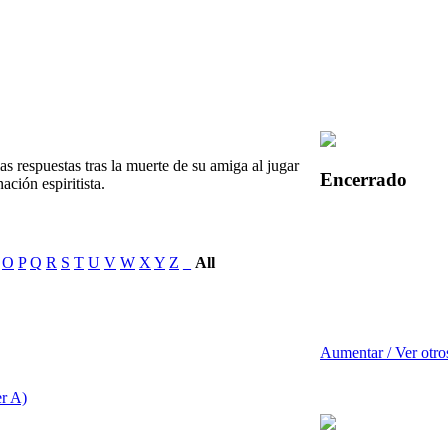
s respuestas tras la muerte de su amiga al jugar
Encerrado
ación espiritista.
O
P
Q
R
S
T
U
V
W
X
Y
Z
_
All
Aumentar / Ver otro
er A)