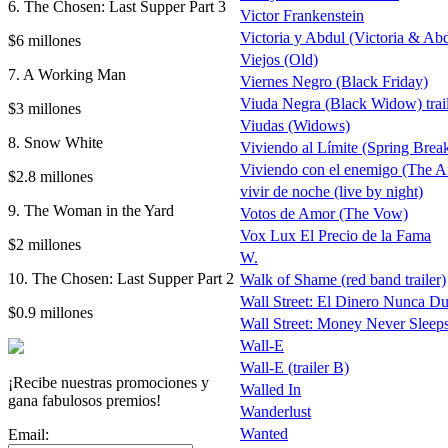
6. The Chosen: Last Supper Part 3
Victor Frankenstein
Victoria y Abdul (Victoria & Ab
$6 millones
Viejos (Old)
7. A Working Man
Viernes Negro (Black Friday)
Viuda Negra (Black Widow) trail
$3 millones
Viudas (Widows)
8. Snow White
Viviendo al Límite (Spring Break
Viviendo con el enemigo (The A
$2.8 millones
vivir de noche (live by night)
9. The Woman in the Yard
Votos de Amor (The Vow)
Vox Lux El Precio de la Fama
$2 millones
W.
10. The Chosen: Last Supper Part 2
Walk of Shame (red band trailer)
Wall Street: El Dinero Nunca Due
$0.9 millones
Wall Street: Money Never Sleep
Wall-E
Wall-E (trailer B)
¡Recibe nuestras promociones y
Walled In
gana fabulosos premios!
Wanderlust
Wanted
Email: