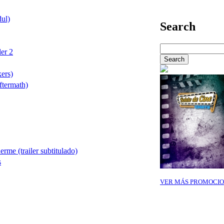
dul)
Search
er 2
ers)
ftermath)
rme (trailer subtitulado)
s
VER MÁS PROMOCIO