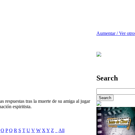
Aumentar / Ver otro
Search
s respuestas tras la muerte de su amiga al jugar
ación espiritista.
O
P
Q
R
S
T
U
V
W
X
Y
Z
_
All