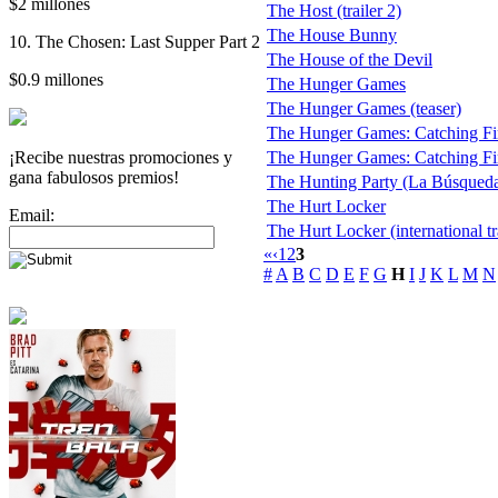
$2 millones
The Host (trailer 2)
The House Bunny
10. The Chosen: Last Supper Part 2
The House of the Devil
$0.9 millones
The Hunger Games
The Hunger Games (teaser)
The Hunger Games: Catching Fir
¡Recibe nuestras promociones y
The Hunger Games: Catching Fire
gana fabulosos premios!
The Hunting Party (La Búsqued
The Hurt Locker
Email:
The Hurt Locker (international tr
«
‹
1
2
3
#
A
B
C
D
E
F
G
H
I
J
K
L
M
N