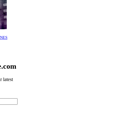
NES
e.com
 latest