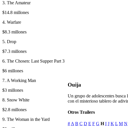
3. The Amateur
$14.8 millones
4. Warfare
$8.3 millones
5. Drop
$7.3 millones
6. The Chosen: Last Supper Part 3
$6 millones
7. A Working Man
Ouija
$3 millones
Un grupo de adolescentes busca la
8. Snow White
con el misterioso tablero de adivin
$2.8 millones
Otros Trailers
9. The Woman in the Yard
#
A
B
C
D
E
F
G
H
I
J
K
L
M
N