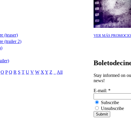
e (teaser)
VER MÁS PROMOCIO
 (trailer 2)
a)
ailer)
Boletodecin
O
P
Q
R
S
T
U
V
W
X
Y
Z
_
All
Stay informed on our
news!
E-mail:
*
Subscribe
Unsubscribe