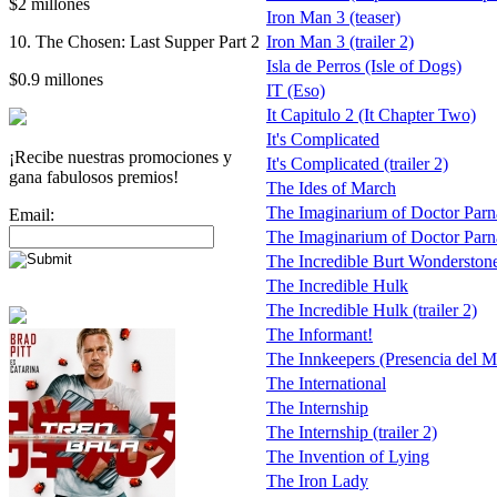
$2 millones
Iron Man 3 (teaser)
10. The Chosen: Last Supper Part 2
Iron Man 3 (trailer 2)
Isla de Perros (Isle of Dogs)
$0.9 millones
IT (Eso)
It Capitulo 2 (It Chapter Two)
It's Complicated
¡Recibe nuestras promociones y
It's Complicated (trailer 2)
gana fabulosos premios!
The Ides of March
The Imaginarium of Doctor Parn
Email:
The Imaginarium of Doctor Parnass
The Incredible Burt Wonderston
The Incredible Hulk
The Incredible Hulk (trailer 2)
The Informant!
The Innkeepers (Presencia del M
The International
The Internship
The Internship (trailer 2)
The Invention of Lying
The Iron Lady