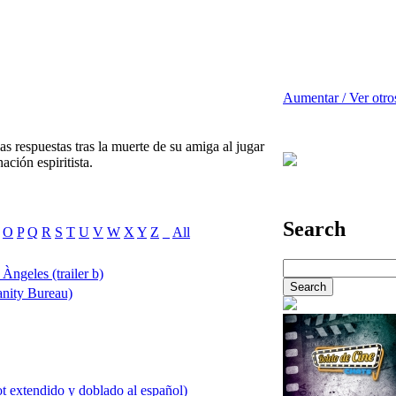
Aumentar / Ver otro
s respuestas tras la muerte de su amiga al jugar
ación espiritista.
Search
O
P
Q
R
S
T
U
V
W
X
Y
Z
_
All
Àngeles (trailer b)
anity Bureau)
 extendido y doblado al español)