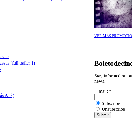
VER MÁS PROMOCIO
assus
Boletodecin
us (full trailer 1)
e
Stay informed on our
news!
E-mail:
*
ás Allá)
Subscribe
Unsubscribe