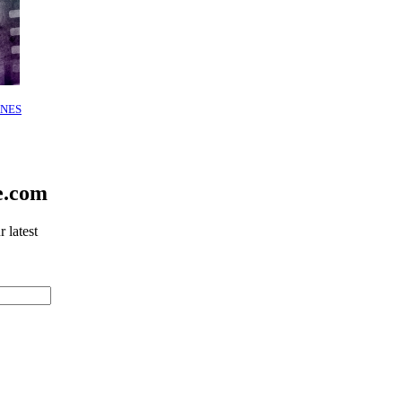
NES
e.com
 latest