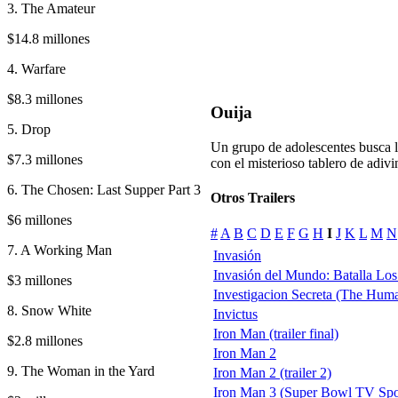
3. The Amateur
$14.8 millones
4. Warfare
$8.3 millones
Ouija
5. Drop
Un grupo de adolescentes busca la
$7.3 millones
con el misterioso tablero de adivin
6. The Chosen: Last Supper Part 3
Otros Trailers
$6 millones
#
A
B
C
D
E
F
G
H
I
J
K
L
M
N
7. A Working Man
Invasión
Invasión del Mundo: Batalla Los 
$3 millones
Investigacion Secreta (The Hum
8. Snow White
Invictus
Iron Man (trailer final)
$2.8 millones
Iron Man 2
9. The Woman in the Yard
Iron Man 2 (trailer 2)
Iron Man 3 (Super Bowl TV Spot