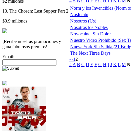
#
A
B
C
D
E
F
G
H
I
J
K
L
M
N
$2 millones
Norm y los Invencibles (Norm of
10. The Chosen: Last Supper Part 2
Nosferatu
$0.9 millones
Nosotros (Us)
Nosotros los Nobles
Novocaine: Sin Dolor
Nuestro Video Prohibido (Sex T
¡Recibe nuestras promociones y
gana fabulosos premios!
Nueva York Sin Salida (21 Bridge
The Next Three Days
Email:
«
‹
1
2
#
A
B
C
D
E
F
G
H
I
J
K
L
M
N