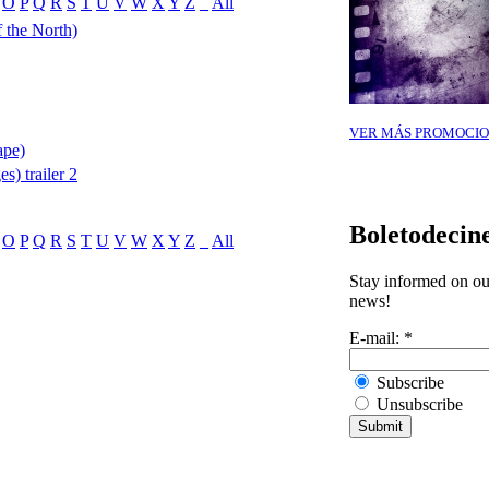
O
P
Q
R
S
T
U
V
W
X
Y
Z
_
All
 the North)
VER MÁS PROMOCIO
ape)
s) trailer 2
Boletodecin
O
P
Q
R
S
T
U
V
W
X
Y
Z
_
All
Stay informed on our
news!
E-mail:
*
Subscribe
Unsubscribe