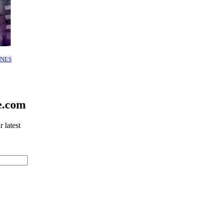
NES
e.com
 latest