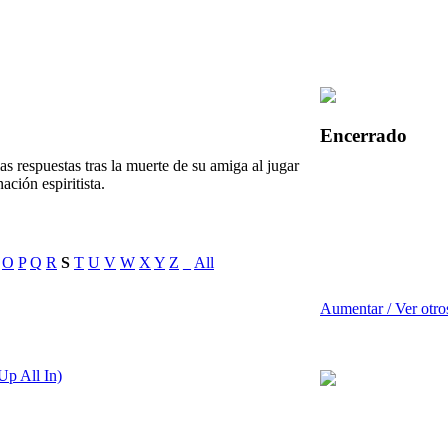
Encerrado
s respuestas tras la muerte de su amiga al jugar
ación espiritista.
O
P
Q
R
S
T
U
V
W
X
Y
Z
_
All
Aumentar / Ver otro
Up All In)