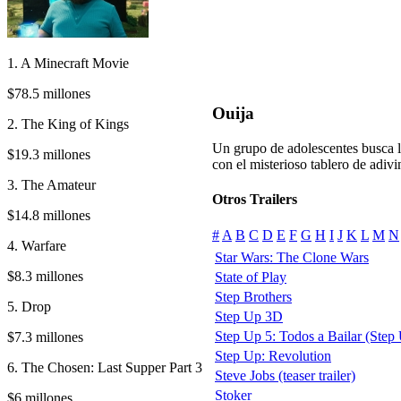
1. A Minecraft Movie
$78.5 millones
Ouija
2. The King of Kings
Un grupo de adolescentes busca la
$19.3 millones
con el misterioso tablero de adivin
3. The Amateur
Otros Trailers
$14.8 millones
#
A
B
C
D
E
F
G
H
I
J
K
L
M
N
4. Warfare
Star Wars: The Clone Wars
$8.3 millones
State of Play
Step Brothers
5. Drop
Step Up 3D
Step Up 5: Todos a Bailar (Step 
$7.3 millones
Step Up: Revolution
6. The Chosen: Last Supper Part 3
Steve Jobs (teaser trailer)
Stoker
$6 millones