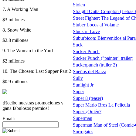
Stolen
7. A Working Man
Straight Outta Compton (Letras E
Street Fighter: The Legend of C
$3 millones
Stuber Locos al Volante
8. Snow White
Stuck in Love
Suburbicon: Bienvenidos al Para
$2.8 millones
Suck
9. The Woman in the Yard
Sucker Punch
Sucker Punch ("painter" trailer)
$2 millones
Suckerpunch (trailer 2)
10. The Chosen: Last Supper Part 2
Sueños del Barza
Sully
$0.9 millones
Sunlight Jr
Super
Super 8 (teaser)
¡Recibe nuestras promociones y
Super Mario Bros La Película
gana fabulosos premios!
Super ¿Quién?
Superman
Email:
Superman Man of Steel (Comic-C
Surrogates