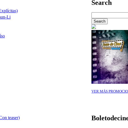
Search
xplícitas)
hun-Li
íso
VER MÁS PROMOCIO
Boletodecin
on teaser)