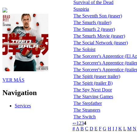
Survival of the Dead
Suspiria
The Seventh Son (teaser)
The Smurfs (trailer)
The Smurfs 2 (teaser)
The Smurfs Movie (teaser)
The Social Network (teaser)
The Soloist
The Sorcerer's Apprentice (El Ap
The Sorcerer's Apprentice (trailer
The Sorcerer's Apprentice (trailer
The Spirit (teaser trailer)
VER MÁS
The Spirit (trailer B)
The Spy Next Door
Navigation
The Starving Games
The Stepfather
Services
The Strangers
The Switch
«
‹
1
2
3
4
#
A
B
C
D
E
F
G
H
I
J
K
L
M
N