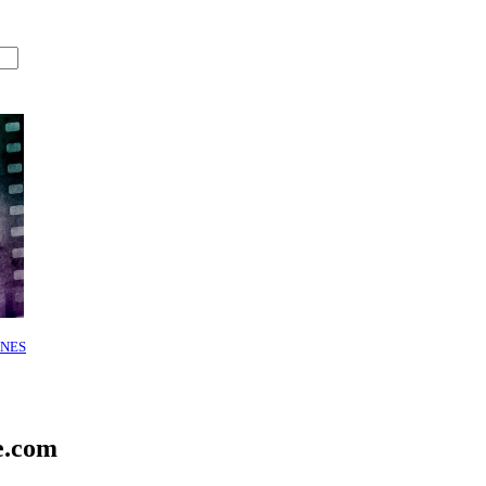
NES
e.com