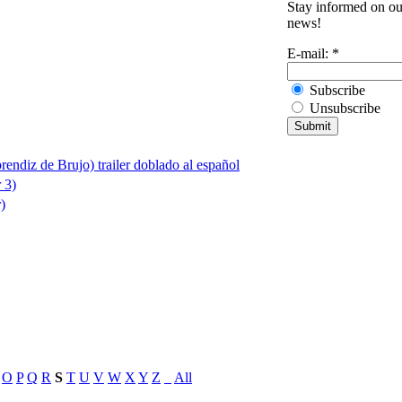
Stay informed on our
news!
E-mail:
*
Subscribe
Unsubscribe
rendiz de Brujo) trailer doblado al español
 3)
)
O
P
Q
R
S
T
U
V
W
X
Y
Z
_
All