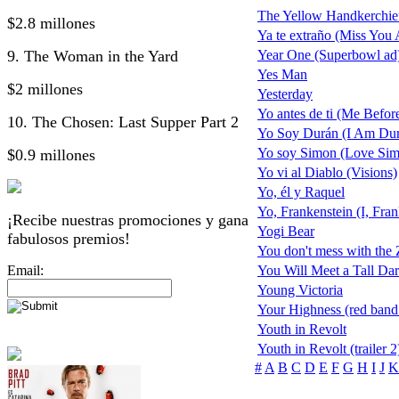
The Yellow Handkerchie
$2.8 millones
Ya te extraño (Miss You 
9. The Woman in the Yard
Year One (Superbowl ad
Yes Man
$2 millones
Yesterday
Yo antes de ti (Me Befor
10. The Chosen: Last Supper Part 2
Yo Soy Durán (I Am Du
Yo soy Simon (Love Si
$0.9 millones
Yo vi al Diablo (Visions)
Yo, él y Raquel
Yo, Frankenstein (I, Fran
¡Recibe nuestras promociones y gana
Yogi Bear
fabulosos premios!
You don't mess with the
Email:
You Will Meet a Tall Dar
Young Victoria
Your Highness (red band t
Youth in Revolt
Youth in Revolt (trailer 2
#
A
B
C
D
E
F
G
H
I
J
K