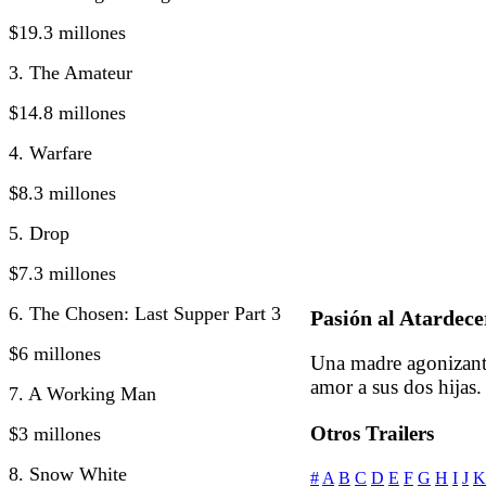
$19.3 millones
3. The Amateur
$14.8 millones
4. Warfare
$8.3 millones
5. Drop
$7.3 millones
6. The Chosen: Last Supper Part 3
Pasión al Atardece
$6 millones
Una madre agonizante 
amor a sus dos hijas.
7. A Working Man
Otros Trailers
$3 millones
8. Snow White
#
A
B
C
D
E
F
G
H
I
J
K