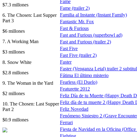
Fame
$7.3 millones
Fame (trailer 2)
Familia al Instante (Instant Family)
6. The Chosen: Last Supper
Part 3
Fantastic Mr. Fox
Fast & Furious
$6 millones
Fast and Furious (superbowl ad)
7. A Working Man
Fast and Furious (trailer 2)
Fast Five
$3 millones
Fast Five (trailer 2)
Faster
8. Snow White
Faster (Venganza Letal) trailer 2 subtitu
$2.8 millones
Fátima El último misterio
Fearless (El Duelo)
9. The Woman in the Yard
Featurette 2012
$2 millones
Feliz Día de tu Muerte (Happy Death D
Feliz día de tu muerte 2 (Happy Death 
10. The Chosen: Last Supper
Feliz Novedad
Part 2
Fenómeno Siniestro 2 (Grave Encounter
$0.9 millones
Ferrari
Fiesta de Navidad en la Oficina (Office
Fighting