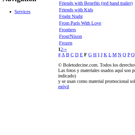
Friends with Benefits (red band trailer)
Friends with Kids
Services
Fright Night
From Paris With Love
Frontiers
Frost/Nixon
Frozen
1
2
›
»
#
A
B
C
D
E
F
G
H
I
J
K
L
M
N
O
P
Q
© Boletodecine.com. Todos los derechos
Las fotos y materiales usados aquí son p
indicado)
y se usan como material promocional sol
móvil