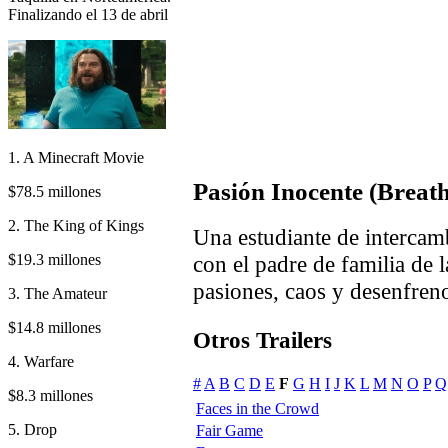
Finalizando el 13 de abril
1. A Minecraft Movie
Pasión Inocente (Breath
$78.5 millones
2. The King of Kings
Una estudiante de intercam
$19.3 millones
con el padre de familia de 
pasiones, caos y desenfren
3. The Amateur
$14.8 millones
Otros Trailers
4. Warfare
#
A
B
C
D
E
F
G
H
I
J
K
L
M
N
O
P
Q
$8.3 millones
Faces in the Crowd
5. Drop
Fair Game