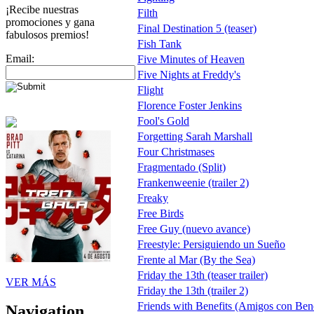
¡Recibe nuestras
Filth
promociones y gana
Final Destination 5 (teaser)
fabulosos premios!
Fish Tank
Email:
Five Minutes of Heaven
Five Nights at Freddy's
Flight
Florence Foster Jenkins
Fool's Gold
Forgetting Sarah Marshall
Four Christmases
Fragmentado (Split)
Frankenweenie (trailer 2)
Freaky
Free Birds
Free Guy (nuevo avance)
Freestyle: Persiguiendo un Sueño
Frente al Mar (By the Sea)
Friday the 13th (teaser trailer)
VER MÁS
Friday the 13th (trailer 2)
Friends with Benefits (Amigos con Bene
Navigation