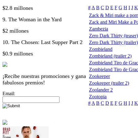
$2.8 millones
#
A
B
C
D
E
F
G
H
I
J
K
Zack & Miri make a por
9. The Woman in the Yard
Zack and Miri Make a P
Zambezia
$2 millones
Zero Dark Thirty (teaser)
10. The Chosen: Last Supper Part 2
Zero Dark Thirty (trailer)
Zombieland
$0.9 millones
Zombieland (trailer 2)
Zombieland Tiro de Grac
Zombieland Tiro de Gra
¡Recibe nuestras promociones y gana
Zookeeper
fabulosos premios!
Zookeeper (trailer 2)
Zoolander 2
Email:
Zootopia
#
A
B
C
D
E
F
G
H
I
J
K