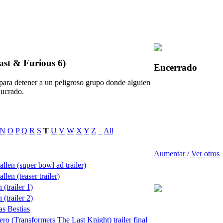
ast & Furious 6)
Encerrado
ara detener a un peligroso grupo donde alguien
lucrado.
N
O
P
Q
R
S
T
U
V
W
X
Y
Z
_
All
Aumentar / Ver otros
llen (super bowl ad trailer)
len (teaser trailer)
(trailer 1)
(trailer 2)
as Bestias
ro (Transformers The Last Knight) trailer final