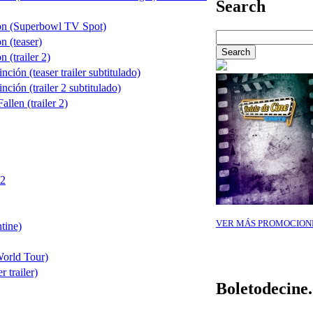
Search
on (Superbowl TV Spot)
n (teaser)
 (trailer 2)
ción (teaser trailer subtitulado)
nción (trailer 2 subtitulado)
llen (trailer 2)
 2
VER MÁS PROMOCION
tine)
World Tour)
 trailer)
Boletodecine