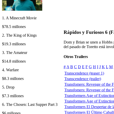
1. A Minecraft Movie
$78.5 millones
Rápidos y Furiosos 6 (F
2. The King of Kings
Dom y Brian se unen a Hobbs p
$19.3 millones
del pasado de Toretto está invo
3. The Amateur
Otros Trailers
$14.8 millones
#
A
B
C
D
E
F
G
H
I
J
K
L
M
4. Warfare
Transcendence (teaser 1)
$8.3 millones
Transcendence (trailer)
Transfomers: Revenge of the Fa
5. Drop
Transfomers: Revenge of the Fal
Transformers Age of Extinction 
$7.3 millones
Transformers Age of Extinction 
6. The Chosen: Last Supper Part 3
Transformers El Despertar de l
Transformers El Último Caballe
$6 millones