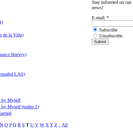
Stay informed on our l
news!
E-mail:
*
r)
Subscribe
s de la Vida)
Unsubscribe
Chance Harvey)
n español LAS)
l by Myself
by Myself (trailer 2)
arried
N
O
P
Q
R
S
T
U
V
W
X
Y
Z
_
All