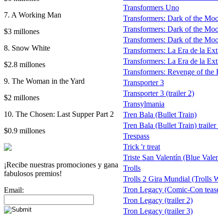
Transformers Uno
7. A Working Man
Transformers: Dark of the Mo
Transformers: Dark of the Moo
$3 millones
Transformers: Dark of the Moon
8. Snow White
Transformers: La Era de la Extin
Transformers: La Era de la Exti
$2.8 millones
Transformers: Revenge of the Fa
9. The Woman in the Yard
Transporter 3
Transporter 3 (trailer 2)
$2 millones
Transylmania
10. The Chosen: Last Supper Part 2
Tren Bala (Bullet Train)
Tren Bala (Bullet Train) trailer
$0.9 millones
Trespass
Trick 'r treat
Triste San Valentín (Blue Valen
¡Recibe nuestras promociones y gana
Trolls
fabulosos premios!
Trolls 2 Gira Mundial (Trolls 
Tron Legacy (Comic-Con teaser
Email:
Tron Legacy (trailer 2)
Tron Legacy (trailer 3)