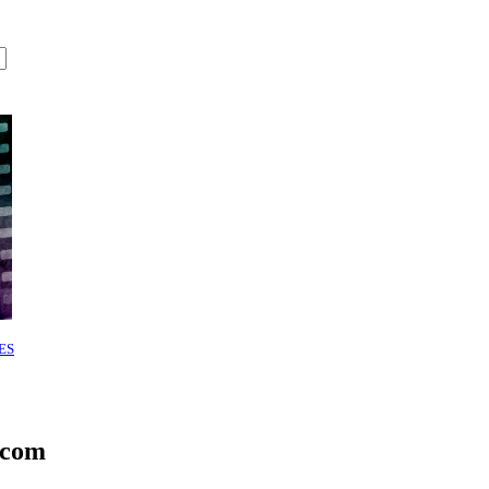
ES
.com