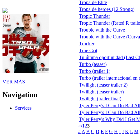
Tropa de Elite
Tropa de heroes (12 Strong)
Tropic Thunder
Tropic Thunder (Rated R traile
Trouble with the Curve
Trouble with the Curve (Curva
Trucker
True Grit
Tu última oportunidad (Last 
Turbo (teaser)
Turbo (trailer 1)
Turbo (trailer internacional e
VER MÁS
Twilight (teaser trailer 2)
Twilight (teaser trailer)
Navigation
Twilight (trailer final)
Tyler Perry's I Can Do Bad Al
Services
Tyler Perry's I Can Do Bad All 
Tyler Perry's Why Did I Get M
«
‹
1
2
3
#
A
B
C
D
E
F
G
H
I
J
K
L
M