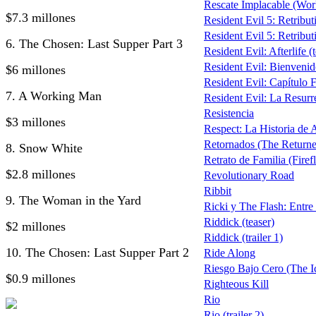
Rescate Implacable (Wo
$7.3 millones
Resident Evil 5: Retribut
Resident Evil 5: Retributi
6. The Chosen: Last Supper Part 3
Resident Evil: Afterlife (
Resident Evil: Bienveni
$6 millones
Resident Evil: Capítulo F
7. A Working Man
Resident Evil: La Resurre
Resistencia
$3 millones
Respect: La Historia de 
Retornados (The Return
8. Snow White
Retrato de Familia (Firef
$2.8 millones
Revolutionary Road
Ribbit
9. The Woman in the Yard
Ricki y The Flash: Entre 
Riddick (teaser)
$2 millones
Riddick (trailer 1)
10. The Chosen: Last Supper Part 2
Ride Along
Riesgo Bajo Cero (The I
$0.9 millones
Righteous Kill
Rio
Rio (trailer 2)