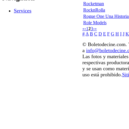
Rocketman
RocknRolla
Services
Rogue One Una Historia 
Role Models
«
‹
1
2
3
›
»
#
A
B
C
D
E
F
G
H
I
J
K
© Boletodecine.com. T
a
info@boletodecine
Las fotos y materiale
respectivas productora
y se usan como materi
uso está prohibido.
Sit