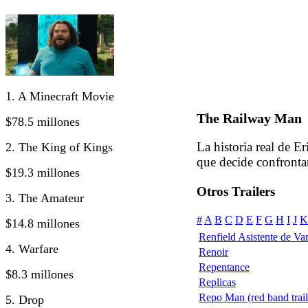
1. A Minecraft Movie
The Railway Man
$78.5 millones
La historia real de E
2. The King of Kings
que decide confrontar
$19.3 millones
Otros Trailers
3. The Amateur
#
A
B
C
D
E
F
G
H
I
J
K
$14.8 millones
Renfield Asistente de Va
4. Warfare
Renoir
Repentance
$8.3 millones
Replicas
Repo Man (red band trail
5. Drop