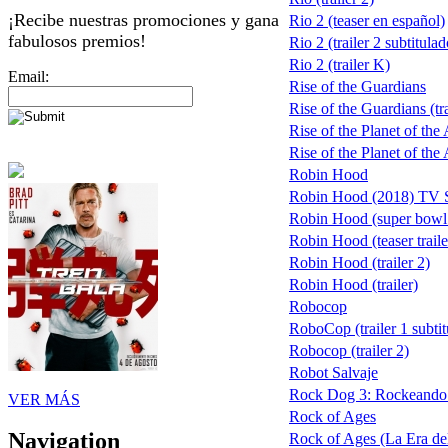
¡Recibe nuestras promociones y gana
Rio 2 (teaser en español)
fabulosos premios!
Rio 2 (trailer 2 subtitulad
Rio 2 (trailer K)
Email:
Rise of the Guardians
Rise of the Guardians (tra
Rise of the Planet of the
Rise of the Planet of the 
Robin Hood
Robin Hood (2018) TV
Robin Hood (super bowl
Robin Hood (teaser traile
Robin Hood (trailer 2)
Robin Hood (trailer)
Robocop
RoboCop (trailer 1 subtit
Robocop (trailer 2)
Robot Salvaje
Rock Dog 3: Rockeando 
VER MÁS
Rock of Ages
Navigation
Rock of Ages (La Era del