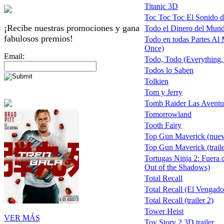
Titanic 3D
Toc Toc Toc El Sonido d
¡Recibe nuestras promociones y gana
Todo el Dinero del Mund
fabulosos premios!
Todo en todas Partes Al
Once)
Email:
Todo, Todo (Everything,
Todos lo Saben
Tolkien
Tom y Jerry
Tomb Raider Las Aventur
Tomorrowland
Tooth Fairy
Top Gun Maverick (nuevo
Top Gun Maverick (traile
Tortugas Ninja 2: Fuera 
Out of the Shadows)
Total Recall
Total Recall (El Vengado
Total Recall (trailer 2)
Tower Heist
VER MÁS
Toy Story 2 3D trailer