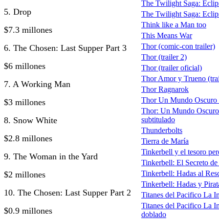
The Twilight Saga: Eclip
5. Drop
The Twilight Saga: Eclips
Think like a Man too
$7.3 millones
This Means War
Thor (comic-con trailer)
6. The Chosen: Last Supper Part 3
Thor (trailer 2)
$6 millones
Thor (trailer oficial)
Thor Amor y Trueno (trai
7. A Working Man
Thor Ragnarok
Thor Un Mundo Oscuro (t
$3 millones
Thor: Un Mundo Oscuro (
8. Snow White
subtitulado
Thunderbolts
$2.8 millones
Tierra de María
Tinkerbell y el tesoro pe
9. The Woman in the Yard
Tinkerbell: El Secreto de
Tinkerbell: Hadas al Res
$2 millones
Tinkerbell: Hadas y Pirat
10. The Chosen: Last Supper Part 2
Titanes del Pacifico La I
Titanes del Pacifico La I
$0.9 millones
doblado