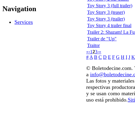
Toy Story 3 (full trailer)
Navigation
Toy Story 3 (teaser)
Toy Story 3 (trailer)
Services
Toy Story 4 trailer final
Trailer 2: Shazam! La Fu
Trailer de "Up"
Traitor
«
‹
1
2
3
›
»
#
A
B
C
D
E
F
G
H
I
J
K
© Boletodecine.com. T
a
info@boletodecine
Las fotos y materiale
respectivas productora
y se usan como materi
uso está prohibido.
Sit