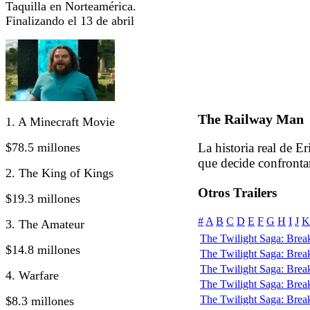
Taquilla en Norteamérica.
Finalizando el 13 de abril
The Railway Man
1. A Minecraft Movie
$78.5 millones
La historia real de E
que decide confrontar
2. The King of Kings
Otros Trailers
$19.3 millones
#
A
B
C
D
E
F
G
H
I
J
K
3. The Amateur
The Twilight Saga: Break
$14.8 millones
The Twilight Saga: Break
The Twilight Saga: Break
4. Warfare
The Twilight Saga: Break
The Twilight Saga: Break
$8.3 millones