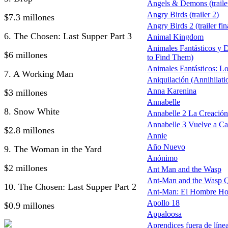
Angels & Demons (traile
Angry Birds (trailer 2)
$7.3 millones
Angry Birds 2 (trailer fin
6. The Chosen: Last Supper Part 3
Animal Kingdom
Animales Fantásticos y 
$6 millones
to Find Them)
Animales Fantásticos: L
7. A Working Man
Aniquilación (Annihilati
Anna Karenina
$3 millones
Annabelle
8. Snow White
Annabelle 2 La Creación
Annabelle 3 Vuelve a C
$2.8 millones
Annie
Año Nuevo
9. The Woman in the Yard
Anónimo
$2 millones
Ant Man and the Wasp
Ant-Man and the Wasp 
10. The Chosen: Last Supper Part 2
Ant-Man: El Hombre Ho
Apollo 18
$0.9 millones
Appaloosa
Aprendices fuera de línea