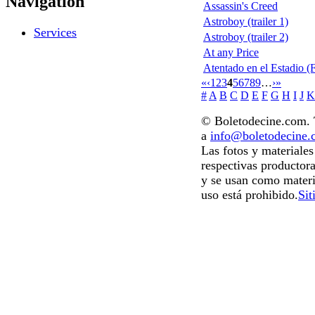
Navigation
Assassin's Creed
Astroboy (trailer 1)
Services
Astroboy (trailer 2)
At any Price
Atentado en el Estadio (
«
‹
1
2
3
4
5
6
7
8
9
…
›
»
#
A
B
C
D
E
F
G
H
I
J
K
© Boletodecine.com. T
a
info@boletodecine
Las fotos y materiale
respectivas productora
y se usan como materi
uso está prohibido.
Sit