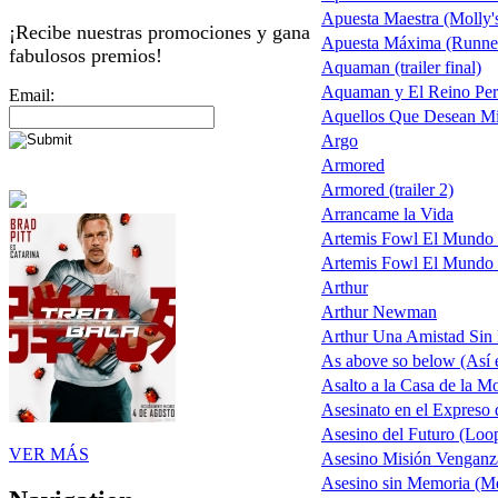
Apuesta Maestra (Molly
¡Recibe nuestras promociones y gana
Apuesta Máxima (Runner
fabulosos premios!
Aquaman (trailer final)
Aquaman y El Reino Per
Email:
Aquellos Que Desean Mi
Argo
Armored
Armored (trailer 2)
Arrancame la Vida
Artemis Fowl El Mundo 
Artemis Fowl El Mundo 
Arthur
Arthur Newman
Arthur Una Amistad Sin 
As above so below (Así en
Asalto a la Casa de la
Asesinato en el Expreso 
Asesino del Futuro (Loo
VER MÁS
Asesino Misión Venganz
Asesino sin Memoria (M