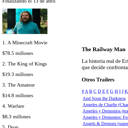
Finalizando el 13 de abril
1. A Minecraft Movie
The Railway Man
$78.5 millones
La historia real de E
2. The King of Kings
que decide confrontar
$19.3 millones
Otros Trailers
3. The Amateur
#
A
B
C
D
E
F
G
H
I
J
K
$14.8 millones
And Soon the Darkness
Angeles de Charlie (Char
4. Warfare
Angeles y Demonios (teas
$8.3 millones
Angeles y Demonios: Fea
Angels & Demons (supe
5. Drop