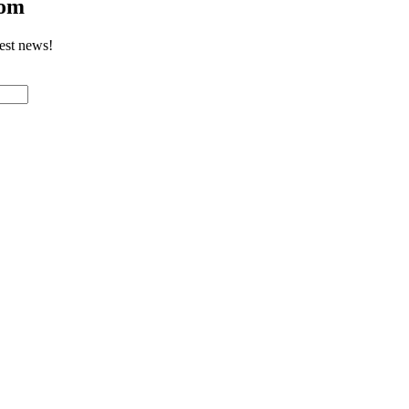
com
test news!