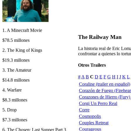
1. A Minecraft Movie
The Railway Man
$78.5 millones
La historia real de Eric Lom
2. The King of Kings
confrontar a quienes lo tortu
$19.3 millones
Otros Trailers
3. The Amateur
#
A
B
C
D
E
F
G
H
I
J
K
L
$14.8 millones
Coraline (trailer en español)
4. Warfare
Corazón de Fuego (Firehear
Corazones de Hierro (Fury) t
$8.3 millones
Corgi Un Perro Real
5. Drop
Corre
Cosmopolis
$7.3 millones
Couples Retreat
Courageous
6. The Chosen: Last Supper Part 3