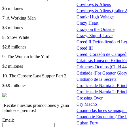
Cowboys & Aliens
$6 millones
Cowboys & Aliens (trailer 2
Crank: High Voltage
7. A Working Man
Crazy Heart
$3 millones
Crazy on the Outside
Crazy, Stupid, Love
8. Snow White
Creed II Defendiendo el Le
$2.8 millones
Creed III
Creed: Corazón de Campeón 
9. The Woman in the Yard
Criaturas Línea de Extinció
$2 millones
Crimenes Ocultos (Child 44
Cristiada (For Greater Glory
10. The Chosen: Last Supper Part 2
Cristiano de la Secreta
$0.9 millones
Cronicas de Narnia 2: Princi
Cronicas de Narnia 2: Princi
Crossing Over
Cry Macho
¡Recibe nuestras promociones y gana
fabulosos premios!
Cuando las luces se apagan 
Cuando te Encuentre (The 
Email:
Cuban Fury