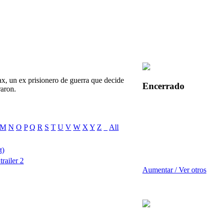
ax, un ex prisionero de guerra que decide
Encerrado
raron.
M
N
O
P
Q
R
S
T
U
V
W
X
Y
Z
_
All
t)
railer 2
Aumentar / Ver otros