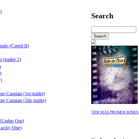
)
Search
gado (Creed II)
(trailer 2)
n
)
)
pe Caspian (1er trailer)
pe Caspian (2do trailer)
VER MÁS PROMOCIONES
(Lights Out)
Lucky One)