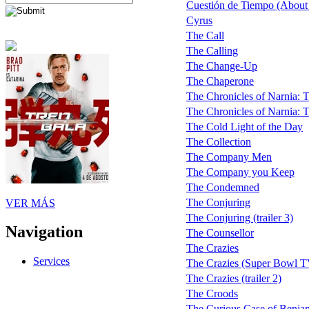
Cuestión de Tiempo (About
Cyrus
The Call
The Calling
The Change-Up
The Chaperone
The Chronicles of Narnia: 
The Chronicles of Narnia: T
The Cold Light of the Day
The Collection
The Company Men
The Company you Keep
The Condemned
The Conjuring
VER MÁS
The Conjuring (trailer 3)
Navigation
The Counsellor
The Crazies
Services
The Crazies (Super Bowl T
The Crazies (trailer 2)
The Croods
The Curious Case of Benja