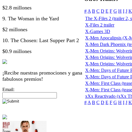
$2.8 millones
#
A
B
C
D
E
F
G
H
I
J
K
9. The Woman in the Yard
The X-Files 2 (trailer 2, 
X-Files 2 trailer
$2 millones
X-Games 3D
X-Men Apocalipsis (X-
10. The Chosen: Last Supper Part 2
X-Men Dark Phoenix (te
$0.9 millones
X-Men Origins: Wolveri
X-Men Origins: Wolverine
X-Men Origins: Wolverine 
X-Men: Days of Future Pa
¡Recibe nuestras promociones y gana
X-Men: Days of Future Pas
fabulosos premios!
X-Men: First Class (tease
Email:
X-Men: First Class (tease
xXx Reactivado (xXx Th
#
A
B
C
D
E
F
G
H
I
J
K