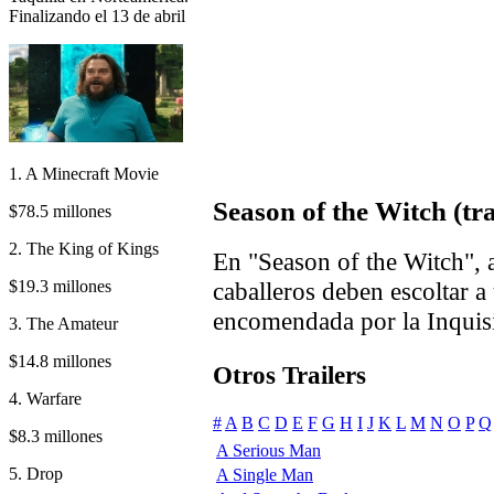
Finalizando el 13 de abril
1. A Minecraft Movie
Season of the Witch (tra
$78.5 millones
2. The King of Kings
En "Season of the Witch", 
$19.3 millones
caballeros deben escoltar a
encomendada por la Inquis
3. The Amateur
$14.8 millones
Otros Trailers
4. Warfare
#
A
B
C
D
E
F
G
H
I
J
K
L
M
N
O
P
Q
$8.3 millones
A Serious Man
5. Drop
A Single Man