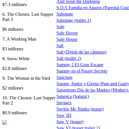
And Soon the Darkness
$7.3 millones
S.O.S Familia en Apuros (Parental Gui
Sabotage
6. The Chosen: Last Supper
Part 3
Sabotage (trailer 2)
Safe
$6 millones
Safe Haven
7. A Working Man
Safe House
Salt
$3 millones
Salt (Detrás de las cámaras)
Salt (trailer 2)
8. Snow White
Sammy 2 El Gran Escape
$2.8 millones
Sammy en el Pasaje Secreto
Sanctum
9. The Woman in the Yard
Sangre, Sudor y Gloria (Pain and Gain) t
$2 millones
Sangriento Día de las Madres (Mother'
Satanica (Satanic)
10. The Chosen: Last Supper
Savages
Part 2
Saving Mr. Banks (teaser)
$0.9 millones
Saw 3D
Saw V (teaser)
Saw VI (teaser trailer 2)