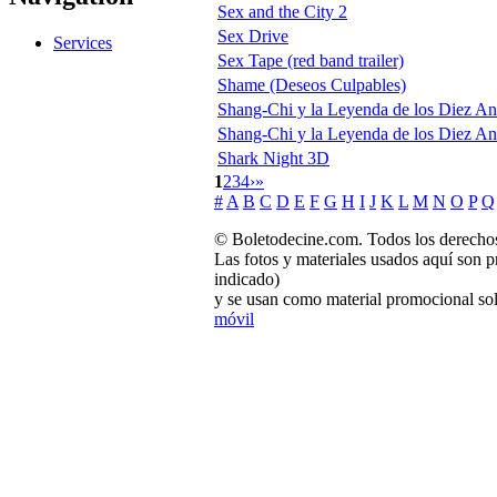
Sex and the City 2
Sex Drive
Services
Sex Tape (red band trailer)
Shame (Deseos Culpables)
Shang-Chi y la Leyenda de los Diez Ani
Shang-Chi y la Leyenda de los Diez An
Shark Night 3D
1
2
3
4
›
»
#
A
B
C
D
E
F
G
H
I
J
K
L
M
N
O
P
Q
© Boletodecine.com. Todos los derechos
Las fotos y materiales usados aquí son p
indicado)
y se usan como material promocional sol
móvil