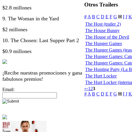
Otros Trailers
$2.8 millones
#
A
B
C
D
E
F
G
H
I
J
K
9. The Woman in the Yard
The Host (trailer 2)
$2 millones
The House Bunny
The House of the Devil
10. The Chosen: Last Supper Part 2
The Hunger Games
The Hunger Games (teas
$0.9 millones
The Hunger Games: Catch
The Hunger Games: Catchi
The Hunting Party (La 
¡Recibe nuestras promociones y gana
The Hurt Locker
fabulosos premios!
The Hurt Locker (internat
«
‹
1
2
3
Email:
#
A
B
C
D
E
F
G
H
I
J
K