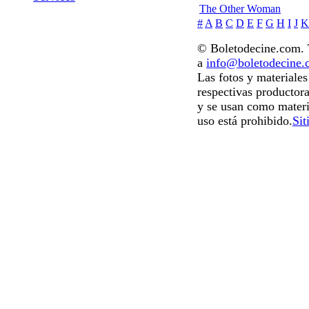
The Other Woman
#
A
B
C
D
E
F
G
H
I
J
K
© Boletodecine.com. T
a
info@boletodecine
Las fotos y materiale
respectivas productora
y se usan como materi
uso está prohibido.
Sit