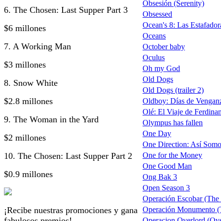
Obsesión (Serenity)
6. The Chosen: Last Supper Part 3
Obsessed
Ocean's 8: Las Estafador
$6 millones
Oceans
7. A Working Man
October baby
Oculus
$3 millones
Oh my God
Old Dogs
8. Snow White
Old Dogs (trailer 2)
$2.8 millones
Oldboy: Días de Vengan
Olé: El Viaje de Ferdinan
9. The Woman in the Yard
Olympus has fallen
One Day
$2 millones
One Direction: Así Somos
10. The Chosen: Last Supper Part 2
One for the Money
One Good Man
$0.9 millones
Ong Bak 3
Open Season 3
Operación Escobar (The I
¡Recibe nuestras promociones y gana
Operación Monumento 
fabulosos premios!
Operacion Overlord (Ove