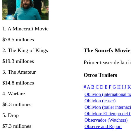
1. A Minecraft Movie
$78.5 millones
The Smurfs Movie 
2. The King of Kings
$19.3 millones
Primer teaser de la ci
3. The Amateur
Otros Trailers
$14.8 millones
#
A
B
C
D
E
F
G
H
I
J
K
4. Warfare
Oblivion (international tra
Oblivion (teaser)
$8.3 millones
Oblivion (trailer internac
Oblivion: El tiempo del O
5. Drop
Observados (Watchers)
$7.3 millones
Observe and Report