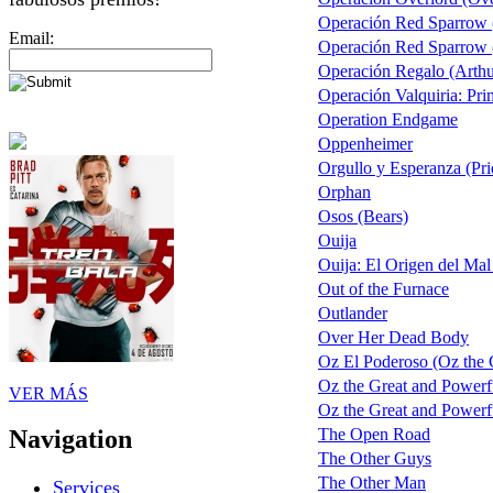
Operación Red Sparrow 
Email:
Operación Red Sparrow (
Operación Regalo (Arthu
Operación Valquiria: Pri
Operation Endgame
Oppenheimer
Orgullo y Esperanza (Pri
Orphan
Osos (Bears)
Ouija
Ouija: El Origen del Mal
Out of the Furnace
Outlander
Over Her Dead Body
Oz El Poderoso (Oz the G
Oz the Great and Powerf
VER MÁS
Oz the Great and Powerfu
The Open Road
Navigation
The Other Guys
The Other Man
Services