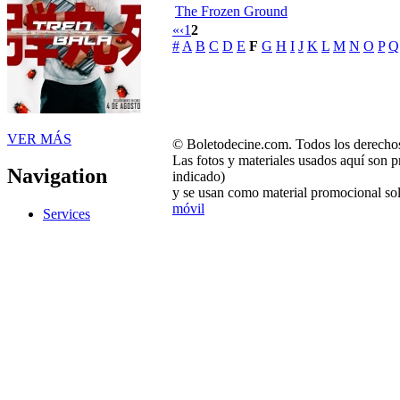
The Frozen Ground
«
‹
1
2
#
A
B
C
D
E
F
G
H
I
J
K
L
M
N
O
P
Q
VER MÁS
© Boletodecine.com. Todos los derechos
Las fotos y materiales usados aquí son p
Navigation
indicado)
y se usan como material promocional sol
móvil
Services