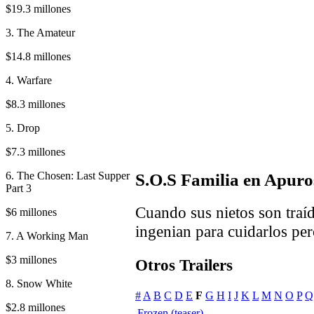
$19.3 millones
3. The Amateur
$14.8 millones
4. Warfare
$8.3 millones
5. Drop
$7.3 millones
6. The Chosen: Last Supper
S.O.S Familia en Apuro
Part 3
Cuando sus nietos son traíd
$6 millones
ingenian para cuidarlos per
7. A Working Man
$3 millones
Otros Trailers
8. Snow White
#
A
B
C
D
E
F
G
H
I
J
K
L
M
N
O
P
Q
$2.8 millones
Frozen (teaser)