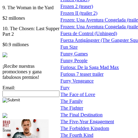
Frozen 2 (teaser)
9. The Woman in the Yard
Frozen II (trailer 2)
$2 millones
Frozen: Una Aventura Congelada (trail
Frozen: Una Aventura Congelada (traile
10. The Chosen: Last Supper
Fuera de Control (Unhinged)
Part 2
Fuerza Antigángster (The Gangster Squad
$0.9 millones
Fun Size
Funny Games
Funny People
¡Recibe nuestras
Furiosa: De la Saga Mad Max
promociones y gana
Furious 7 teaser trailer
fabulosos premios!
Furry Vengeance
Email:
Fury
The Face of Love
The Family
The Fighter
The Final Destination
The Five-Year Engagement
The Forbidden Kingdom
The Fourth Kind