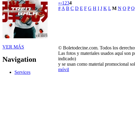
«
‹
1
2
3
4
#
A
B
C
D
E
F
G
H
I
J
K
L
M
N
O
P
Q
VER MÁS
© Boletodecine.com. Todos los derechos
Las fotos y materiales usados aquí son p
Navigation
indicado)
y se usan como material promocional sol
móvil
Services