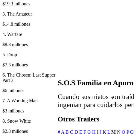
$19.3 millones
3. The Amateur
$14.8 millones
4. Warfare
$8.3 millones
5. Drop
$7.3 millones
6. The Chosen: Last Supper
Part 3
S.O.S Familia en Apuro
$6 millones
Cuando sus nietos son traíd
7. A Working Man
ingenian para cuidarlos per
$3 millones
Otros Trailers
8. Snow White
$2.8 millones
#
A
B
C
D
E
F
G
H
I
J
K
L
M
N
O
P
Q