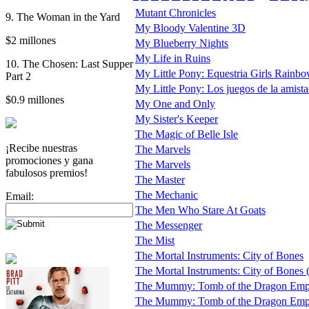
Mutant Chronicles
9. The Woman in the Yard
My Bloody Valentine 3D
$2 millones
My Blueberry Nights
My Life in Ruins
10. The Chosen: Last Supper
My Little Pony: Equestria Girls Rainb
Part 2
My Little Pony: Los juegos de la amist
$0.9 millones
My One and Only
My Sister's Keeper
The Magic of Belle Isle
¡Recibe nuestras
The Marvels
promociones y gana
The Marvels
fabulosos premios!
The Master
The Mechanic
Email:
The Men Who Stare At Goats
The Messenger
The Mist
The Mortal Instruments: City of Bones
The Mortal Instruments: City of Bones (t
The Mummy: Tomb of the Dragon Emp
The Mummy: Tomb of the Dragon Empero