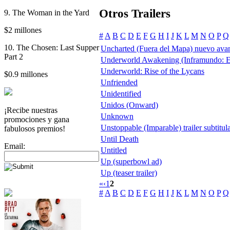
Otros Trailers
9. The Woman in the Yard
$2 millones
#
A
B
C
D
E
F
G
H
I
J
K
L
M
N
O
P
Q
10. The Chosen: Last Supper
Uncharted (Fuera del Mapa) nuevo ava
Part 2
Underworld Awakening (Inframundo: El
Underworld: Rise of the Lycans
$0.9 millones
Unfriended
Unidentified
Unidos (Onward)
¡Recibe nuestras
Unknown
promociones y gana
Unstoppable (Imparable) trailer subtitul
fabulosos premios!
Until Death
Email:
Untitled
Up (superbowl ad)
Up (teaser trailer)
«
‹
1
2
#
A
B
C
D
E
F
G
H
I
J
K
L
M
N
O
P
Q