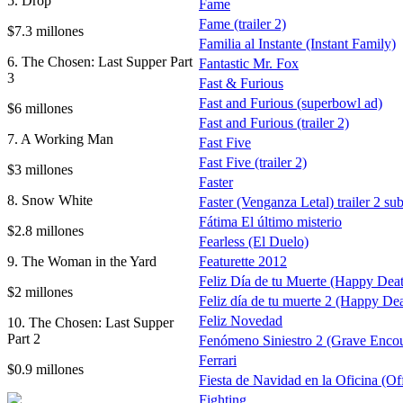
5. Drop
Fame
Fame (trailer 2)
$7.3 millones
Familia al Instante (Instant Family)
6. The Chosen: Last Supper Part
Fantastic Mr. Fox
3
Fast & Furious
Fast and Furious (superbowl ad)
$6 millones
Fast and Furious (trailer 2)
7. A Working Man
Fast Five
Fast Five (trailer 2)
$3 millones
Faster
8. Snow White
Faster (Venganza Letal) trailer 2 sub
Fátima El último misterio
$2.8 millones
Fearless (El Duelo)
9. The Woman in the Yard
Featurette 2012
Feliz Día de tu Muerte (Happy Dea
$2 millones
Feliz día de tu muerte 2 (Happy De
Feliz Novedad
10. The Chosen: Last Supper
Part 2
Fenómeno Siniestro 2 (Grave Encou
Ferrari
$0.9 millones
Fiesta de Navidad en la Oficina (Of
Fighting