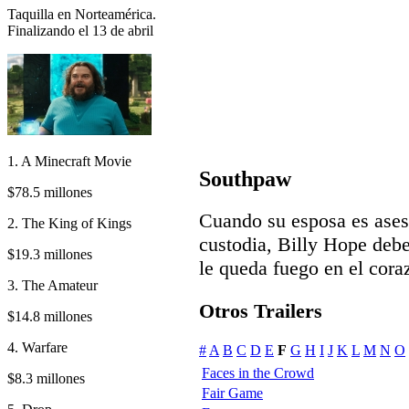
Taquilla en Norteamérica.
Finalizando el 13 de abril
1. A Minecraft Movie
Southpaw
$78.5 millones
Cuando su esposa es ases
2. The King of Kings
custodia, Billy Hope debe
$19.3 millones
le queda fuego en el cora
3. The Amateur
Otros Trailers
$14.8 millones
4. Warfare
#
A
B
C
D
E
F
G
H
I
J
K
L
M
N
O
Faces in the Crowd
$8.3 millones
Fair Game