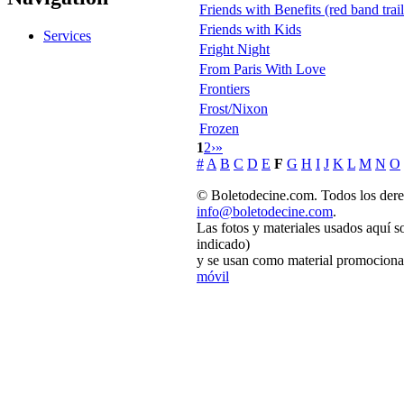
Friends with Benefits (red band trail
Friends with Kids
Services
Fright Night
From Paris With Love
Frontiers
Frost/Nixon
Frozen
1
2
›
»
#
A
B
C
D
E
F
G
H
I
J
K
L
M
N
O
© Boletodecine.com. Todos los dere
info@boletodecine.com
.
Las fotos y materiales usados aquí s
indicado)
y se usan como material promocional
móvil