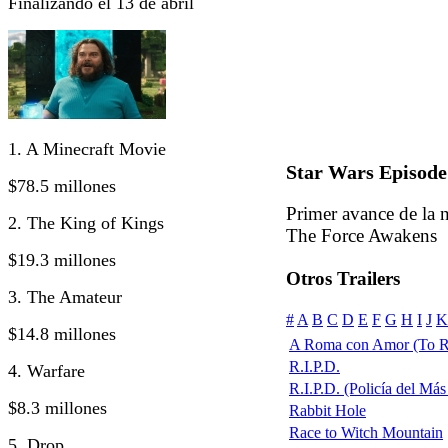
Finalizando el 13 de abril
1. A Minecraft Movie
Star Wars Episode
$78.5 millones
Primer avance de la 
2. The King of Kings
The Force Awakens
$19.3 millones
Otros Trailers
3. The Amateur
#
A
B
C
D
E
F
G
H
I
J
K
$14.8 millones
A Roma con Amor (To R
R.I.P.D.
4. Warfare
R.I.P.D. (Policía del Más 
$8.3 millones
Rabbit Hole
Race to Witch Mountain
5. Drop