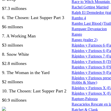
Race to Witch Mountain 
Rachel Getting Married
$7.3 millones
Ralph El Demoledor (trai
6. The Chosen: Last Supper Part 3
Rambo 4
Rambo Last Blood (Trail
$6 millones
Rampage Devastacion
Rango
7. A Working Man
Rango (trailer 2)
$3 millones
Rápidos y Furiosos 6 (Fa
Rápidos y Furiosos 6 (Fas
8. Snow White
Rápidos y Furiosos 7 (Fu
Rápidos y Furiosos 8 (The
$2.8 millones
Rapidos y Furiosos 9 (F9
9. The Woman in the Yard
Rápidos y Furiosos 9 (Fas
Rápidos y Furiosos pres
$2 millones
Hobbs & Shaw)
Rápidos y Furiosos X (F
10. The Chosen: Last Supper Part 2
Rápidos y Furiosos X (Fa
Rapture-Palooza
$0.9 millones
Rascacielos Rescate en l
Ratchet & Clank