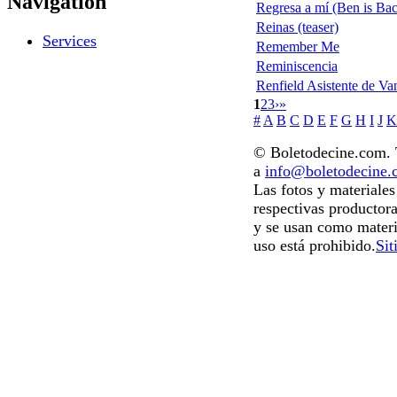
Navigation
Regresa a mí (Ben is Ba
Reinas (teaser)
Services
Remember Me
Reminiscencia
Renfield Asistente de Va
1
2
3
›
»
#
A
B
C
D
E
F
G
H
I
J
K
© Boletodecine.com. T
a
info@boletodecine
Las fotos y materiale
respectivas productora
y se usan como materi
uso está prohibido.
Sit