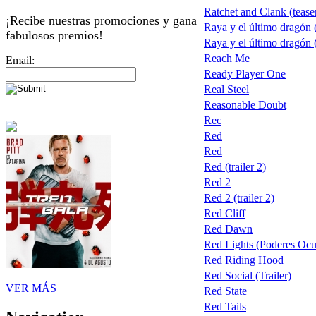
Ratchet and Clank (tease
¡Recibe nuestras promociones y gana
Raya y el último dragón
fabulosos premios!
Raya y el último dragón
Reach Me
Email:
Ready Player One
Real Steel
Reasonable Doubt
Rec
Red
Red
Red (trailer 2)
Red 2
Red 2 (trailer 2)
Red Cliff
Red Dawn
Red Lights (Poderes Ocu
Red Riding Hood
Red Social (Trailer)
VER MÁS
Red State
Red Tails