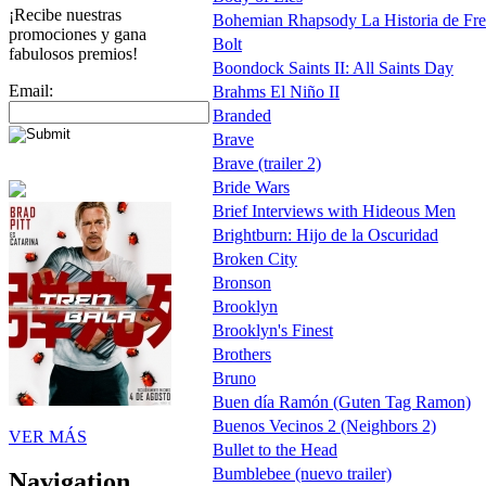
¡Recibe nuestras
Bohemian Rhapsody La Historia de Fred
promociones y gana
Bolt
fabulosos premios!
Boondock Saints II: All Saints Day
Email:
Brahms El Niño II
Branded
Brave
Brave (trailer 2)
Bride Wars
Brief Interviews with Hideous Men
Brightburn: Hijo de la Oscuridad
Broken City
Bronson
Brooklyn
Brooklyn's Finest
Brothers
Bruno
Buen día Ramón (Guten Tag Ramon)
Buenos Vecinos 2 (Neighbors 2)
VER MÁS
Bullet to the Head
Bumblebee (nuevo trailer)
Navigation