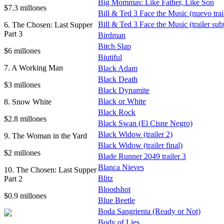
Big Mommas: Like Father, Like Son
$7.3 millones
Bill & Ted 3 Face the Music (nuevo trail
Bill & Ted 3 Face the Music (trailer sub
6. The Chosen: Last Supper
Part 3
Birdman
Bitch Slap
$6 millones
Biutiful
7. A Working Man
Black Adam
Black Death
$3 millones
Black Dynamite
Black or White
8. Snow White
Black Rock
$2.8 millones
Black Swan (El Cisne Negro)
Black Widow (trailer 2)
9. The Woman in the Yard
Black Widow (trailer final)
$2 millones
Blade Runner 2049 trailer 3
Blanca Nieves
10. The Chosen: Last Supper
Blitz
Part 2
Bloodshot
$0.9 millones
Blue Beetle
Boda Sangrienta (Ready or Not)
Body of Lies