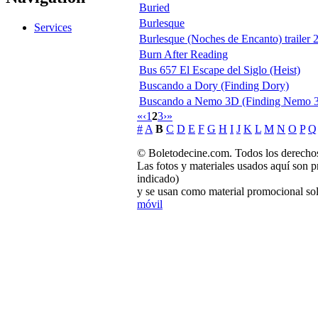
Buried
Burlesque
Services
Burlesque (Noches de Encanto) trailer 2
Burn After Reading
Bus 657 El Escape del Siglo (Heist)
Buscando a Dory (Finding Dory)
Buscando a Nemo 3D (Finding Nemo 
«
‹
1
2
3
›
»
#
A
B
C
D
E
F
G
H
I
J
K
L
M
N
O
P
Q
© Boletodecine.com. Todos los derechos
Las fotos y materiales usados aquí son p
indicado)
y se usan como material promocional sol
móvil