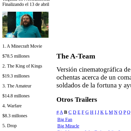
Finalizando el 13 de abril
1. A Minecraft Movie
The A-Team
$78.5 millones
2. The King of Kings
Versión cinematográfica de 
$19.3 millones
ochentas acerca de un coma
soldados de la fortuna y ay
3. The Amateur
$14.8 millones
Otros Trailers
4. Warfare
#
A
B
C
D
E
F
G
H
I
J
K
L
M
N
O
P
Q
$8.3 millones
Big Fan
5. Drop
Big Miracle