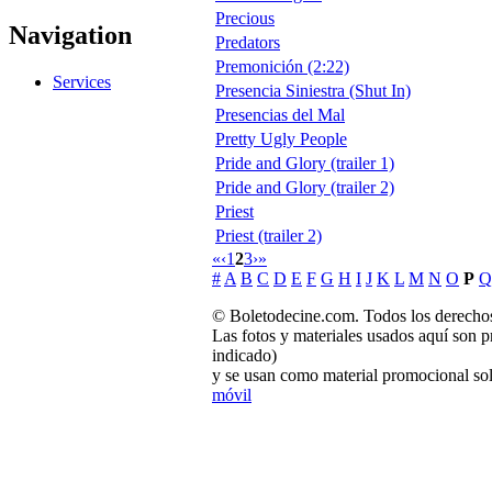
Precious
Navigation
Predators
Premonición (2:22)
Services
Presencia Siniestra (Shut In)
Presencias del Mal
Pretty Ugly People
Pride and Glory (trailer 1)
Pride and Glory (trailer 2)
Priest
Priest (trailer 2)
«
‹
1
2
3
›
»
#
A
B
C
D
E
F
G
H
I
J
K
L
M
N
O
P
Q
© Boletodecine.com. Todos los derechos
Las fotos y materiales usados aquí son p
indicado)
y se usan como material promocional sol
móvil