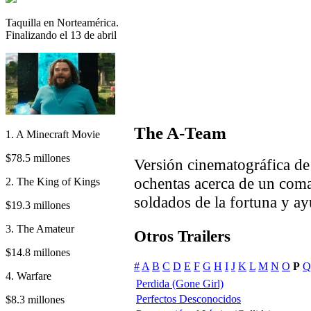
Taquilla en Norteamérica.
Finalizando el 13 de abril
The A-Team
1. A Minecraft Movie
$78.5 millones
Versión cinematográfica de 
ochentas acerca de un coma
2. The King of Kings
soldados de la fortuna y ay
$19.3 millones
3. The Amateur
Otros Trailers
$14.8 millones
#
A
B
C
D
E
F
G
H
I
J
K
L
M
N
O
P
Q
4. Warfare
Perdida (Gone Girl)
Perfectos Desconocidos
$8.3 millones