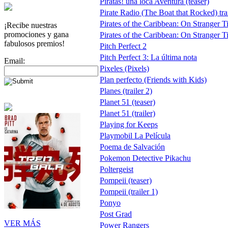
Piratas! una loca Aventura (teaser)
Pirate Radio (The Boat that Rocked) trai
Pirates of the Caribbean: On Stranger T
¡Recibe nuestras
promociones y gana
Pirates of the Caribbean: On Stranger Tid
fabulosos premios!
Pitch Perfect 2
Pitch Perfect 3: La última nota
Email:
Pixeles (Pixels)
Plan perfecto (Friends with Kids)
Planes (trailer 2)
Planet 51 (teaser)
Planet 51 (trailer)
Playing for Keeps
Playmobil La Película
Poema de Salvación
Pokemon Detective Pikachu
Poltergeist
Pompeii (teaser)
Pompeii (trailer 1)
Ponyo
Post Grad
VER MÁS
Power Rangers