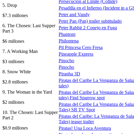
Persecución al Límite (Collide)
5. Drop
Pesadilla en el Infierno (Incident in a 
Peter and Vandy
$7.3 millones
Peter Pan (Pan) trailer subtitulado
6. The Chosen: Last Supper
Peter Rabbit 2 Conejo en Fuga
Part 3
Phantom
Philomena
$6 millones
Pil Princesa Cero Fresa
7. A Working Man
Pineapple Express
Pinocho
$3 millones
Pinocho
8. Snow White
Piranha 3D
Piratas del Caribe La Venganza de Sala
$2.8 millones
tales)
9. The Woman in the Yard
Piratas del Caribe La Venganza de Sala
tales) Find Sparrow spot
$2 millones
Piratas del Caribe La Venganza de Sala
Tales) SB TV Spot
10. The Chosen: Last Supper
Piratas del Caribe: La Venganza de Sal
Part 2
Tales) teaser trailer
$0.9 millones
Piratas! Una Loca Aventura