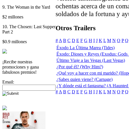
ochentas acerca de un coma
9. The Woman in the Yard
soldados de la fortuna y ay
$2 millones
10. The Chosen: Last Supper
Otros Trailers
Part 2
#
A
B
C
D
E
F
G
H
I
J
K
L
M
N
O
P
Q
$0.9 millones
Éxodo La Última Marea (Tides)
Éxodo: Dioses y Reyes (Exodus: Gods 
Último Viaje a las Vegas (Last Vegas)
¡Recibe nuestras
¿Por qué él? (Why Him?)
promociones y gana
fabulosos premios!
¿Qué voy a hacer con mi marido? (Hop
¿Sabes quien viene? (Carnage)
Email:
¿Y dónde está el fantasma? (A Haunted
#
A
B
C
D
E
F
G
H
I
J
K
L
M
N
O
P
Q