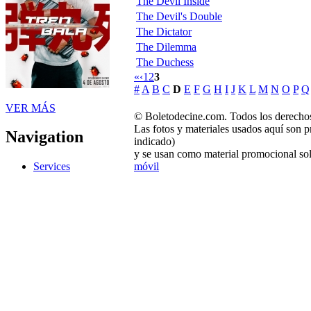
The Devil Inside
The Devil's Double
The Dictator
The Dilemma
The Duchess
«
‹
1
2
3
#
A
B
C
D
E
F
G
H
I
J
K
L
M
N
O
P
Q
VER MÁS
© Boletodecine.com. Todos los derechos
Las fotos y materiales usados aquí son p
Navigation
indicado)
y se usan como material promocional sol
móvil
Services