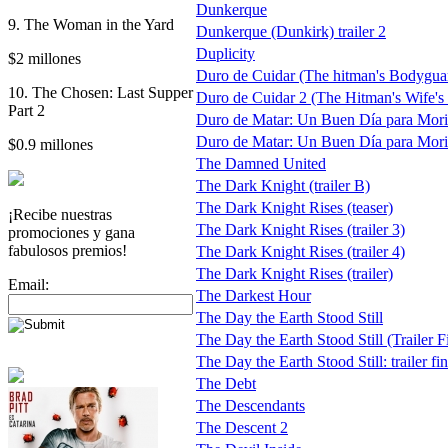
Dunkerque
9. The Woman in the Yard
Dunkerque (Dunkirk) trailer 2
Duplicity
$2 millones
Duro de Cuidar (The hitman's Bodygua
10. The Chosen: Last Supper
Duro de Cuidar 2 (The Hitman's Wife'
Part 2
Duro de Matar: Un Buen Día para Morir
Duro de Matar: Un Buen Día para Morir
$0.9 millones
The Damned United
The Dark Knight (trailer B)
The Dark Knight Rises (teaser)
¡Recibe nuestras
The Dark Knight Rises (trailer 3)
promociones y gana
fabulosos premios!
The Dark Knight Rises (trailer 4)
The Dark Knight Rises (trailer)
Email:
The Darkest Hour
The Day the Earth Stood Still
The Day the Earth Stood Still (Trailer F
The Day the Earth Stood Still: trailer fin
The Debt
The Descendants
The Descent 2