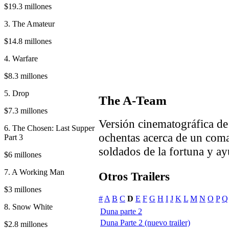
$19.3 millones
3. The Amateur
$14.8 millones
4. Warfare
$8.3 millones
5. Drop
The A-Team
$7.3 millones
Versión cinematográfica de 
6. The Chosen: Last Supper
ochentas acerca de un coma
Part 3
soldados de la fortuna y ay
$6 millones
7. A Working Man
Otros Trailers
$3 millones
#
A
B
C
D
E
F
G
H
I
J
K
L
M
N
O
P
Q
8. Snow White
Duna parte 2
Duna Parte 2 (nuevo trailer)
$2.8 millones