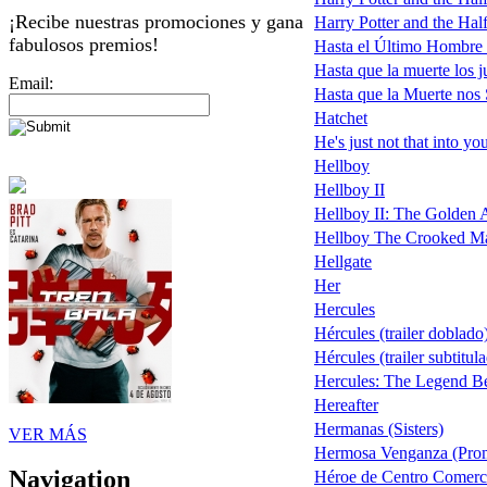
¡Recibe nuestras promociones y gana
Harry Potter and the Half
fabulosos premios!
Hasta el Último Hombre
Hasta que la muerte los j
Email:
Hasta que la Muerte nos
Hatchet
He's just not that into yo
Hellboy
Hellboy II
Hellboy II: The Golden Ar
Hellboy The Crooked M
Hellgate
Her
Hercules
Hércules (trailer doblado
Hércules (trailer subtitu
Hercules: The Legend B
Hereafter
Hermanas (Sisters)
VER MÁS
Hermosa Venganza (Pro
Navigation
Héroe de Centro Comerci