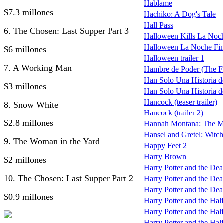
Hablame
$7.3 millones
Hachiko: A Dog's Tale
Hall Pass
6. The Chosen: Last Supper Part 3
Halloween Kills La Noc
Halloween La Noche Fin
$6 millones
Halloween trailer 1
7. A Working Man
Hambre de Poder (The F
Han Solo Una Historia de
$3 millones
Han Solo Una Historia de
Hancock (teaser trailer)
8. Snow White
Hancock (trailer 2)
$2.8 millones
Hannah Montana: The M
Hansel and Gretel: Witc
9. The Woman in the Yard
Happy Feet 2
Harry Brown
$2 millones
Harry Potter and the De
10. The Chosen: Last Supper Part 2
Harry Potter and the Deat
Harry Potter and the Deat
$0.9 millones
Harry Potter and the Hal
Harry Potter and the Half
Harry Potter and the Half