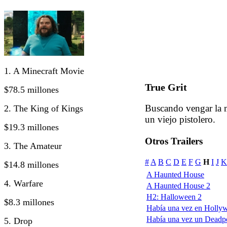
1. A Minecraft Movie
True Grit
$78.5 millones
Buscando vengar la m
2. The King of Kings
un viejo pistolero.
$19.3 millones
Otros Trailers
3. The Amateur
#
A
B
C
D
E
F
G
H
I
J
K
$14.8 millones
A Haunted House
4. Warfare
A Haunted House 2
H2: Halloween 2
$8.3 millones
Había una vez en Holly
Había una vez un Deadp
5. Drop