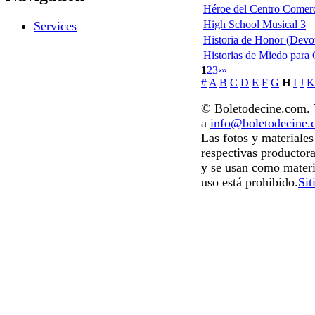
Héroe del Centro Comerci
High School Musical 3
Services
Historia de Honor (Devo
Historias de Miedo para 
1
2
3
›
»
#
A
B
C
D
E
F
G
H
I
J
K
© Boletodecine.com. T
a
info@boletodecine
Las fotos y materiale
respectivas productora
y se usan como materi
uso está prohibido.
Sit