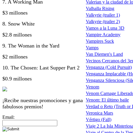
7. A Working Man
Valerian y la ciudad de l
Valhalla Rising
$3 millones
Valkyrie (trailer 1)
Valkyrie (trailer 2)
8. Snow White
Vamos a la Luna 3D
$2.8 millones
Vampire Academy
Vampires Suck
9. The Woman in the Yard
Vamps
Van Diemen's Land
$2 millones
Vecinos Cercanos del 3er
10. The Chosen: Last Supper Part 2
Venganza (Cold Pursuit)
Venganza Implacable (Ho
$0.9 millones
Venganza Silenciosa (Sil
Venom
Venom Carnage Liberado
¡Recibe nuestras promociones y gana
Venom: El último baile
fabulosos premios!
Verdad o Reto (Truth or 
Veronica Mars
Email:
Vértigo (Fall)
Viaje 2 La Isla Misterios
Viaje al Centro de la Tierr