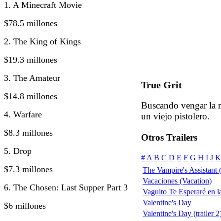
1. A Minecraft Movie
$78.5 millones
2. The King of Kings
$19.3 millones
3. The Amateur
True Grit
$14.8 millones
Buscando vengar la m
4. Warfare
un viejo pistolero.
$8.3 millones
Otros Trailers
5. Drop
#
A
B
C
D
E
F
G
H
I
J
K
$7.3 millones
The Vampire's Assistant
Vacaciones (Vacation)
6. The Chosen: Last Supper Part 3
Vaguito Te Esperaré en la
Valentine's Day
$6 millones
Valentine's Day (trailer 2