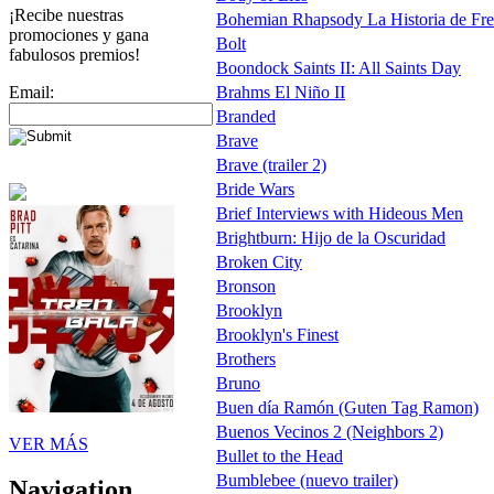
¡Recibe nuestras
Bohemian Rhapsody La Historia de Fred
promociones y gana
Bolt
fabulosos premios!
Boondock Saints II: All Saints Day
Email:
Brahms El Niño II
Branded
Brave
Brave (trailer 2)
Bride Wars
Brief Interviews with Hideous Men
Brightburn: Hijo de la Oscuridad
Broken City
Bronson
Brooklyn
Brooklyn's Finest
Brothers
Bruno
Buen día Ramón (Guten Tag Ramon)
Buenos Vecinos 2 (Neighbors 2)
VER MÁS
Bullet to the Head
Bumblebee (nuevo trailer)
Navigation