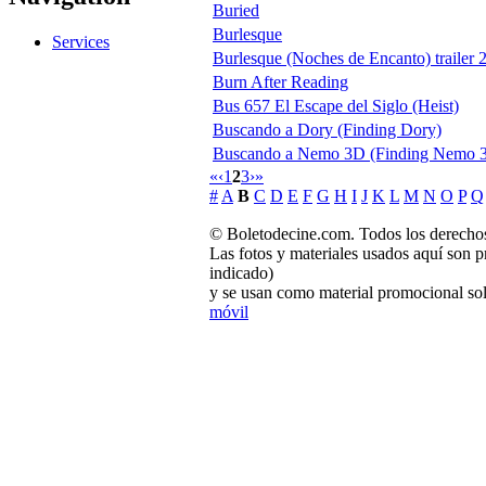
Buried
Burlesque
Services
Burlesque (Noches de Encanto) trailer 2
Burn After Reading
Bus 657 El Escape del Siglo (Heist)
Buscando a Dory (Finding Dory)
Buscando a Nemo 3D (Finding Nemo 
«
‹
1
2
3
›
»
#
A
B
C
D
E
F
G
H
I
J
K
L
M
N
O
P
Q
© Boletodecine.com. Todos los derechos
Las fotos y materiales usados aquí son p
indicado)
y se usan como material promocional sol
móvil