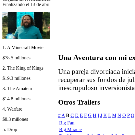
Finalizando el 13 de abril
1. A Minecraft Movie
Una Aventura con mi e
$78.5 millones
2. The King of Kings
Una pareja divorciada inici
$19.3 millones
recuperar sus fondos de ju
inescrupuloso inversionista
3. The Amateur
$14.8 millones
Otros Trailers
4. Warfare
#
A
B
C
D
E
F
G
H
I
J
K
L
M
N
O
P
Q
$8.3 millones
Big Fan
5. Drop
Big Miracle