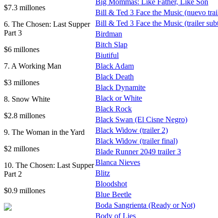
Big Mommas: Like Father, Like Son
$7.3 millones
Bill & Ted 3 Face the Music (nuevo trail
Bill & Ted 3 Face the Music (trailer sub
6. The Chosen: Last Supper
Part 3
Birdman
Bitch Slap
$6 millones
Biutiful
7. A Working Man
Black Adam
Black Death
$3 millones
Black Dynamite
Black or White
8. Snow White
Black Rock
$2.8 millones
Black Swan (El Cisne Negro)
Black Widow (trailer 2)
9. The Woman in the Yard
Black Widow (trailer final)
$2 millones
Blade Runner 2049 trailer 3
Blanca Nieves
10. The Chosen: Last Supper
Blitz
Part 2
Bloodshot
$0.9 millones
Blue Beetle
Boda Sangrienta (Ready or Not)
Body of Lies