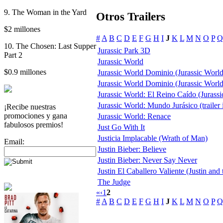
9. The Woman in the Yard
Otros Trailers
$2 millones
#
A
B
C
D
E
F
G
H
I
J
K
L
M
N
O
P
Q
10. The Chosen: Last Supper
Jurassic Park 3D
Part 2
Jurassic World
$0.9 millones
Jurassic World Dominio (Jurassic Worl
Jurassic World Dominio (Jurassic World
Jurassic World: El Reino Caído (Jurass
Jurassic World: Mundo Jurásico (trailer 
¡Recibe nuestras
promociones y gana
Jurassic World: Renace
fabulosos premios!
Just Go With It
Justicia Implacable (Wrath of Man)
Email:
Justin Bieber: Believe
Justin Bieber: Never Say Never
Justin El Caballero Valiente (Justin and
The Judge
«
‹
1
2
#
A
B
C
D
E
F
G
H
I
J
K
L
M
N
O
P
Q