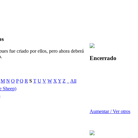
os
pues fue criado por ellos, pero ahora deberá
o.
Encerrado
M
N
O
P
Q
R
S
T
U
V
W
X
Y
Z
_
All
e Sheep)
s
Aumentar / Ver otros