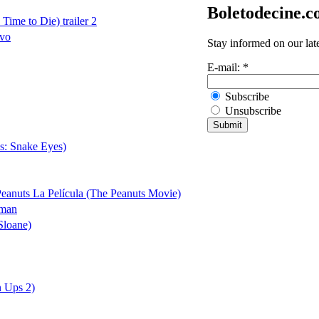
Boletodecine.
Time to Die) trailer 2
evo
Stay informed on our lat
E-mail:
*
Subscribe
Unsubscribe
s: Snake Eyes)
anuts La Película (The Peanuts Movie)
sman
Sloane)
 Ups 2)