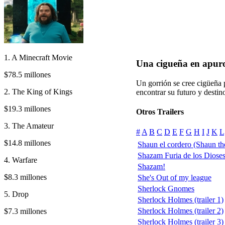
1. A Minecraft Movie
Una cigueña en apur
$78.5 millones
Un gorrión se cree cigüeña 
2. The King of Kings
encontrar su futuro y destin
$19.3 millones
Otros Trailers
3. The Amateur
#
A
B
C
D
E
F
G
H
I
J
K
L
$14.8 millones
Shaun el cordero (Shaun th
Shazam Furia de los Diose
4. Warfare
Shazam!
$8.3 millones
She's Out of my league
Sherlock Gnomes
5. Drop
Sherlock Holmes (trailer 1)
Sherlock Holmes (trailer 2)
$7.3 millones
Sherlock Holmes (trailer 3)