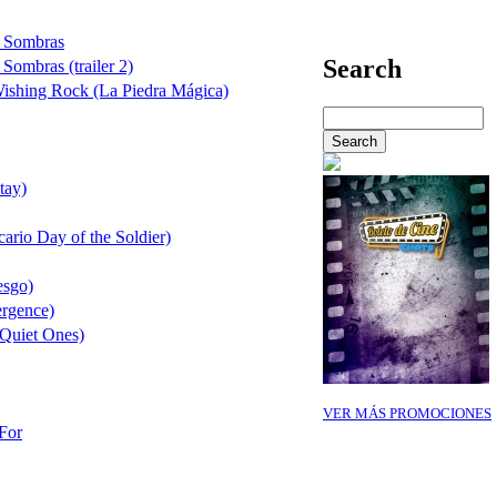
e Sombras
Search
Sombras (trailer 2)
Wishing Rock (La Piedra Mágica)
tay)
cario Day of the Soldier)
esgo)
ergence)
 Quiet Ones)
VER MÁS PROMOCIONES
 For