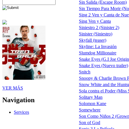
Sin Salida (Escape Room)
Sin Tiempo Para Morir (No 
Sing 2 Ven y Canta de Nu
Sing Ven y Canta
Siniestro 2 (Sinister 2)
Sinister (Siniestro)
Skyfall (teaser)
Skyline: La Invasión
Slumdog Millionaire
Snake Eyes (G.I Joe Origin
Snake Eyes (Nuevo trailer)
Snitch
Snoopy & Charlie Brown Pe
Snow White and the Hunt
VER MÁS
Sola contra el Poder (Miss 
Solitary Man
Navigation
Solomon Kane
Somewhere
Services
Son Como Niños 2 (Grown
Son of God
Sonic 3 La Película