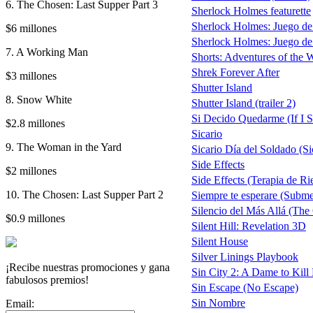
6. The Chosen: Last Supper Part 3
Sherlock Holmes featurette
Sherlock Holmes: Juego d
$6 millones
Sherlock Holmes: Juego de 
7. A Working Man
Shorts: Adventures of the 
Shrek Forever After
$3 millones
Shutter Island
8. Snow White
Shutter Island (trailer 2)
Si Decido Quedarme (If I S
$2.8 millones
Sicario
9. The Woman in the Yard
Sicario Día del Soldado (Si
Side Effects
$2 millones
Side Effects (Terapia de Ri
10. The Chosen: Last Supper Part 2
Siempre te esperare (Subm
Silencio del Más Allá (The
$0.9 millones
Silent Hill: Revelation 3D
Silent House
Silver Linings Playbook
¡Recibe nuestras promociones y gana
Sin City 2: A Dame to Kill
fabulosos premios!
Sin Escape (No Escape)
Sin Nombre
Email: