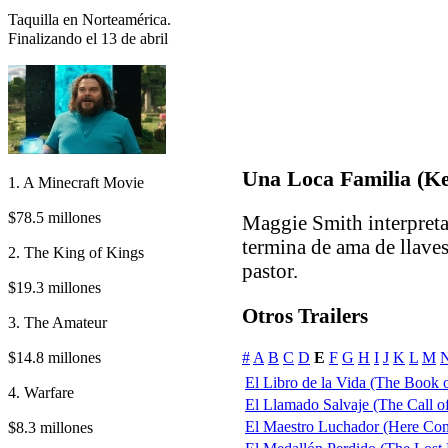
Taquilla en Norteamérica.
Finalizando el 13 de abril
Una Loca Familia (K
1. A Minecraft Movie
$78.5 millones
Maggie Smith interpreta
termina de ama de llaves
2. The King of Kings
pastor.
$19.3 millones
Otros Trailers
3. The Amateur
$14.8 millones
#
A
B
C
D
E
F
G
H
I
J
K
L
M
El Libro de la Vida (The Book o
4. Warfare
El Llamado Salvaje (The Call of
El Maestro Luchador (Here Co
$8.3 millones