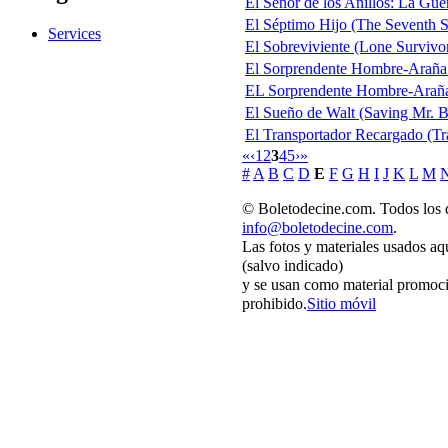
El Señor de los Anillos: La Gue
El Séptimo Hijo (The Seventh 
Services
El Sobreviviente (Lone Survivo
El Sorprendente Hombre-Araña 2
EL Sorprendente Hombre-Araña 
El Sueño de Walt (Saving Mr. 
El Transportador Recargado (Tr
«
‹
1
2
3
4
5
›
»
#
A
B
C
D
E
F
G
H
I
J
K
L
M
© Boletodecine.com. Todos los d
info@boletodecine.com
.
Las fotos y materiales usados aq
(salvo indicado)
y se usan como material promoci
prohibido.
Sitio móvil