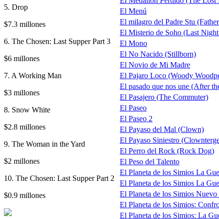
El Medallón Perdido (The Lost 
5. Drop
El Menú
El milagro del Padre Stu (Father
$7.3 millones
El Misterio de Soho (Last Night
6. The Chosen: Last Supper Part 3
El Mono
El No Nacido (Stillborn)
$6 millones
El Novio de Mi Madre
7. A Working Man
El Pajaro Loco (Woody Woodpe
El pasado que nos une (After t
$3 millones
El Pasajero (The Commuter)
El Paseo
8. Snow White
El Paseo 2
$2.8 millones
El Payaso del Mal (Clown)
El Payaso Siniestro (Clownterge
9. The Woman in the Yard
El Perro del Rock (Rock Dog)
$2 millones
El Peso del Talento
El Planeta de los Simios La Guer
10. The Chosen: Last Supper Part 2
El Planeta de los Simios La Guer
El Planeta de los Simios Nuevo
$0.9 millones
El Planeta de los Simios: Confr
El Planeta de los Simios: La Gue