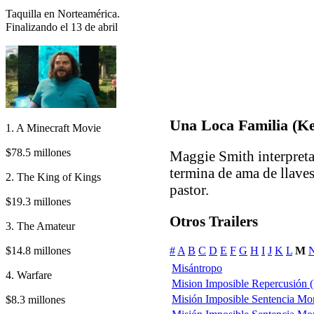
Taquilla en Norteamérica.
Finalizando el 13 de abril
Una Loca Familia (K
1. A Minecraft Movie
$78.5 millones
Maggie Smith interpreta
termina de ama de llaves
2. The King of Kings
pastor.
$19.3 millones
Otros Trailers
3. The Amateur
$14.8 millones
#
A
B
C
D
E
F
G
H
I
J
K
L
M
Misántropo
4. Warfare
Mision Imposible Repercusión (
Misión Imposible Sentencia Mor
$8.3 millones