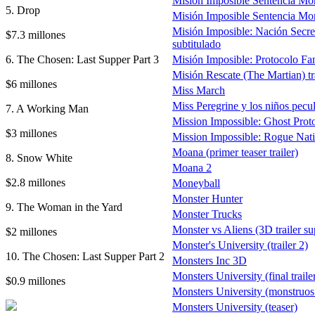
Misión Imposible Sentencia Mor
5. Drop
Misión Imposible Sentencia Mort
Misión Imposible: Nación Secret
$7.3 millones
subtitulado
6. The Chosen: Last Supper Part 3
Misión Imposible: Protocolo Fan
Misión Rescate (The Martian) tra
$6 millones
Miss March
Miss Peregrine y los niños pecul
7. A Working Man
Mission Impossible: Ghost Prot
$3 millones
Mission Impossible: Rogue Nat
Moana (primer teaser trailer)
8. Snow White
Moana 2
$2.8 millones
Moneyball
Monster Hunter
9. The Woman in the Yard
Monster Trucks
Monster vs Aliens (3D trailer s
$2 millones
Monster's University (trailer 2)
10. The Chosen: Last Supper Part 2
Monsters Inc 3D
Monsters University (final traile
$0.9 millones
Monsters University (monstruos d
Monsters University (teaser)