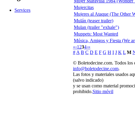
Mujer Maravilla 1984 (Wonder W
Mujercitas
Services
Mujeres al Ataque (The Other
Mulán (teaser trailer)
Mulan (trailer "exhale")
Muppets: Most Wanted
Música, Amigos y Fiesta (We are
«
‹
1
2
3
4
›
»
#
A
B
C
D
E
F
G
H
I
J
K
L
M
© Boletodecine.com. Todos los d
info@boletodecine.com
.
Las fotos y materiales usados aq
(salvo indicado)
y se usan como material promoci
prohibido.
Sitio móvil