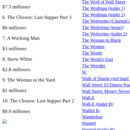
The Wolf of Wall Street
$7.3 millones
The Wolfman (trailer 1)
The Wolfman (trailer 2)
6. The Chosen: Last Supper Part 3
The Wolverine (CinemaCon
$6 millones
The Wolverine (teaser)
The Wolverine (trailer 2)
7. A Working Man
The Woman in Black
The Women
$3 millones
The Words
8. Snow White
The World's End
The Wrestler
$2.8 millones
W.
Walk of Shame (red band t
9. The Woman in the Yard
Wall Street: El Dinero Nun
$2 millones
Wall Street: Money Never
Wall-E
10. The Chosen: Last Supper Part 2
Wall-E (trailer B)
Walled In
$0.9 millones
Wanderlust
Wanted
Wanted (trailer B)