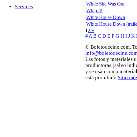
While She Was Out
Services
Whip It!
White House Down
White House Down (traile
1
2
›
»
#
A
B
C
D
E
F
G
H
I
J
K
© Boletodecine.com. To
info@boletodecine.co
Las fotos y materiales 
productoras (salvo indi
y se usan como materia
está prohibido.
Sitio mó