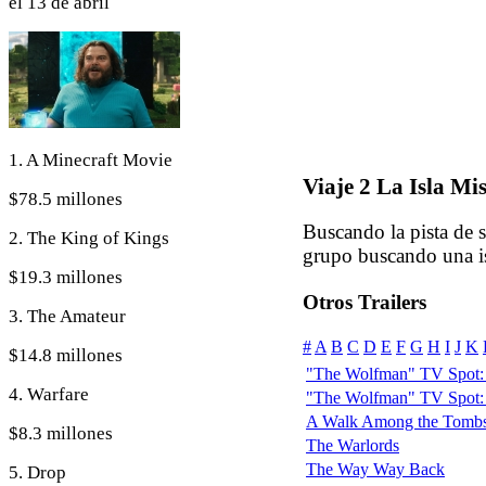
el 13 de abril
1. A Minecraft Movie
Viaje 2 La Isla Mis
$78.5 millones
Buscando la pista de 
2. The King of Kings
grupo buscando una isl
$19.3 millones
Otros Trailers
3. The Amateur
#
A
B
C
D
E
F
G
H
I
J
K
$14.8 millones
"The Wolfman" TV Spot: 
4. Warfare
"The Wolfman" TV Spot:
A Walk Among the Tombs
$8.3 millones
The Warlords
The Way Way Back
5. Drop