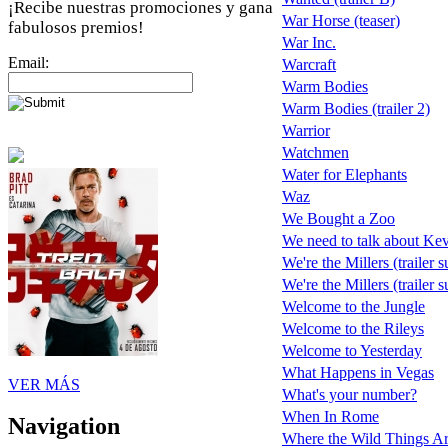
¡Recibe nuestras promociones y gana
War Horse (teaser)
fabulosos premios!
War Inc.
Email:
Warcraft
Warm Bodies
Warm Bodies (trailer 2)
Warrior
Watchmen
Water for Elephants
Waz
We Bought a Zoo
We need to talk about Ke
We're the Millers (trailer 
We're the Millers (trailer 
Welcome to the Jungle
Welcome to the Rileys
Welcome to Yesterday
What Happens in Vegas
VER MÁS
What's your number?
When In Rome
Navigation
Where the Wild Things A