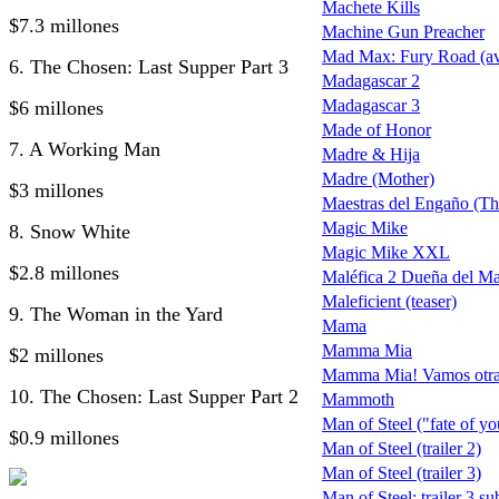
Machete Kills
$7.3 millones
Machine Gun Preacher
Mad Max: Fury Road (ava
6. The Chosen: Last Supper Part 3
Madagascar 2
Madagascar 3
$6 millones
Made of Honor
7. A Working Man
Madre & Hija
Madre (Mother)
$3 millones
Maestras del Engaño (Th
Magic Mike
8. Snow White
Magic Mike XXL
$2.8 millones
Maléfica 2 Dueña del Ma
Maleficient (teaser)
9. The Woman in the Yard
Mama
Mamma Mia
$2 millones
Mamma Mia! Vamos otra
10. The Chosen: Last Supper Part 2
Mammoth
Man of Steel ("fate of you
$0.9 millones
Man of Steel (trailer 2)
Man of Steel (trailer 3)
Man of Steel: trailer 3 s