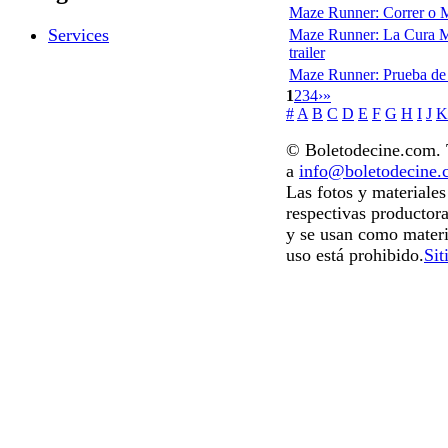
Maze Runner: Correr o 
Services
Maze Runner: La Cura M
trailer
Maze Runner: Prueba de
1
2
3
4
›
»
#
A
B
C
D
E
F
G
H
I
J
K
© Boletodecine.com. T
a
info@boletodecine
Las fotos y materiale
respectivas productora
y se usan como materi
uso está prohibido.
Sit