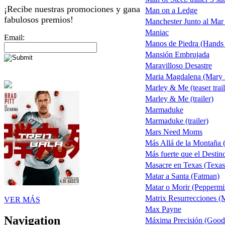
¡Recibe nuestras promociones y gana
Man on a Ledge
fabulosos premios!
Manchester Junto al Mar
Maniac
Email:
Manos de Piedra (Hands 
Mansión Embrujada
Maravilloso Desastre
Maria Magdalena (Mary
Marley & Me (teaser trail
Marley & Me (trailer)
Marmaduke
Marmaduke (trailer)
Mars Need Moms
Más Allá de la Montaña
Más fuerte que el Destin
Masacre en Texas (Texa
Matar a Santa (Fatman)
Matar o Morir (Peppermi
Matrix Resurrecciones (M
VER MÁS
Max Payne
Navigation
Máxima Precisión (Good 