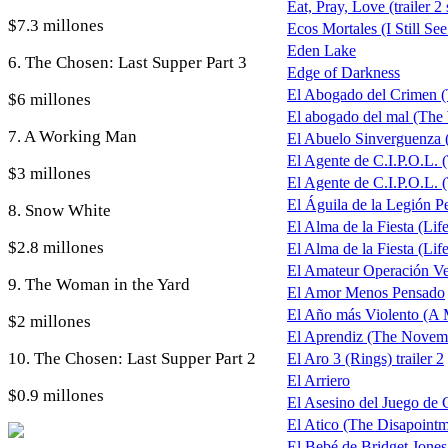
Eat, Pray, Love (trailer 2
$7.3 millones
Ecos Mortales (I Still Se
Eden Lake
6. The Chosen: Last Supper Part 3
Edge of Darkness
El Abogado del Crimen (
$6 millones
El abogado del mal (The
7. A Working Man
El Abuelo Sinverguenza
El Agente de C.I.P.O.L.
$3 millones
El Agente de C.I.P.O.L. 
El Águila de la Legión P
8. Snow White
El Alma de la Fiesta (Life
$2.8 millones
El Alma de la Fiesta (Life
El Amateur Operación V
9. The Woman in the Yard
El Amor Menos Pensado
El Año más Violento (A M
$2 millones
El Aprendiz (The Novem
10. The Chosen: Last Supper Part 2
El Aro 3 (Rings) trailer 2
El Arriero
$0.9 millones
El Asesino del Juego de 
El Atico (The Disapoint
El Bebé de Bridget Jones