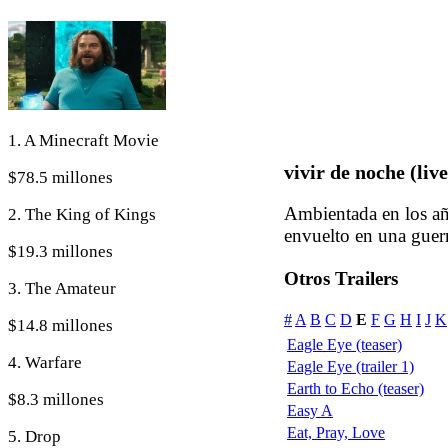
1. A Minecraft Movie
vivir de noche (liv
$78.5 millones
Ambientada en los añ
2. The King of Kings
envuelto en una guerra
$19.3 millones
Otros Trailers
3. The Amateur
#
A
B
C
D
E
F
G
H
I
J
K
$14.8 millones
Eagle Eye (teaser)
4. Warfare
Eagle Eye (trailer 1)
Earth to Echo (teaser)
$8.3 millones
Easy A
Eat, Pray, Love
5. Drop