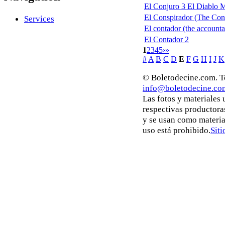
El Conjuro 3 El Diablo 
El Conspirador (The Cons
Services
El contador (the accounta
El Contador 2
1
2
3
4
5
›
»
#
A
B
C
D
E
F
G
H
I
J
K
© Boletodecine.com. To
info@boletodecine.co
Las fotos y materiales
respectivas productora
y se usan como materia
uso está prohibido.
Siti