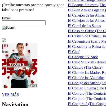
¡Recibe nuestras promociones y gana
El Bosque Siniestro (The
fabulosos premios!
El Buen Amigo Gigante
El Callejón de las Almas
Email:
El Callejón de las Almas 
El Cartel de los Sapos
El Caso de Cristo (The Ca
El Castillo de Cristal (Th
El Cavernicola (Early M
El Cazador y la Reina d
El Chef
El Cheque TV Spot
El Cielo Sí Existe (Heave
El Círculo (The Circle)
El Club de las Madres R
El Club de los Vándalos
El Código del Miedo (Sa
El Código Enigma (The I
El Conjuro (The Conjuri
VER MÁS
El Conjuro (The Conjuring
Navigation
El Conjuro 2 (The Conjur