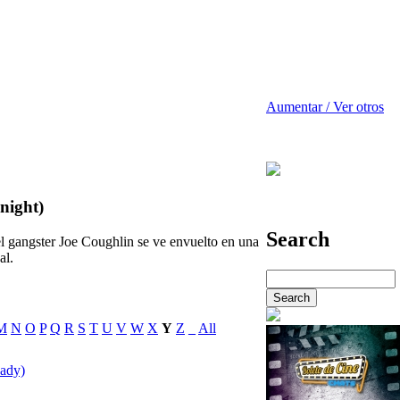
Aumentar / Ver otros
 night)
Search
l gangster Joe Coughlin se ve envuelto en una
al.
M
N
O
P
Q
R
S
T
U
V
W
X
Y
Z
_
All
eady)