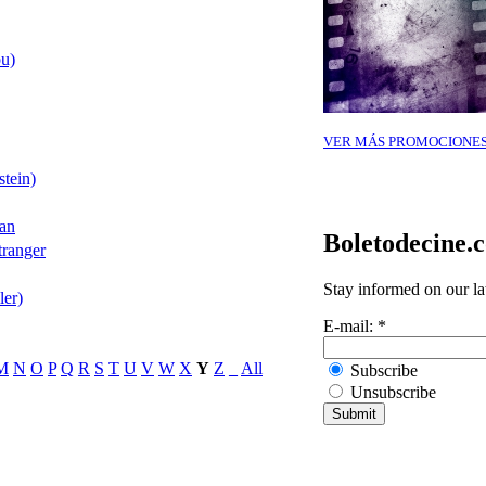
ou)
VER MÁS PROMOCIONE
stein)
han
Boletodecine.
tranger
Stay informed on our la
ler)
E-mail:
*
M
N
O
P
Q
R
S
T
U
V
W
X
Y
Z
_
All
Subscribe
Unsubscribe