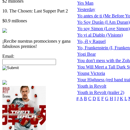
$2 millones
Yes Man
Yesterday
10. The Chosen: Last Supper Part 2
Yo antes de ti (Me Before Y
$0.9 millones
Yo Soy Durán (I Am Duran)
Yo soy Simon (Love Simon)
Yo vi al Diablo (Visions)
¡Recibe nuestras promociones y gana
Yo, él y Raquel
fabulosos premios!
Yo, Frankenstein (I, Franken
Yogi Bear
Email:
You don't mess with the Zo
You Will Meet a Tall Dark S
Young Victoria
Your Highness (red band trai
Youth in Revolt
Youth in Revolt (trailer 2)
#
A
B
C
D
E
F
G
H
I
J
K
L