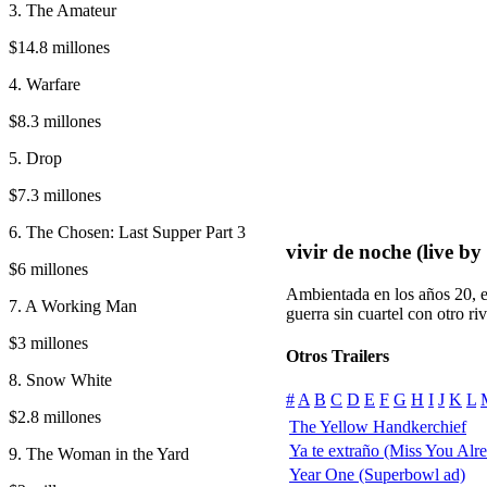
3. The Amateur
$14.8 millones
4. Warfare
$8.3 millones
5. Drop
$7.3 millones
6. The Chosen: Last Supper Part 3
vivir de noche (live by
$6 millones
Ambientada en los años 20, e
7. A Working Man
guerra sin cuartel con otro riv
$3 millones
Otros Trailers
8. Snow White
#
A
B
C
D
E
F
G
H
I
J
K
L
$2.8 millones
The Yellow Handkerchief
Ya te extraño (Miss You Alr
9. The Woman in the Yard
Year One (Superbowl ad)