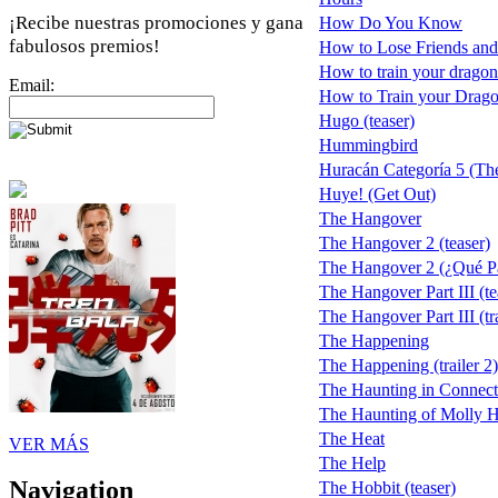
¡Recibe nuestras promociones y gana
How Do You Know
fabulosos premios!
How to Lose Friends and
How to train your dragon
Email:
How to Train your Dragon 
Hugo (teaser)
Hummingbird
Huracán Categoría 5 (The
Huye! (Get Out)
The Hangover
The Hangover 2 (teaser)
The Hangover 2 (¿Qué Pa
The Hangover Part III (te
The Hangover Part III (tra
The Happening
The Happening (trailer 2)
The Haunting in Connect
The Haunting of Molly H
The Heat
VER MÁS
The Help
Navigation
The Hobbit (teaser)