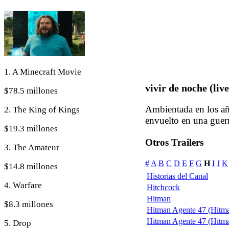
1. A Minecraft Movie
vivir de noche (liv
$78.5 millones
Ambientada en los añ
2. The King of Kings
envuelto en una guerra
$19.3 millones
Otros Trailers
3. The Amateur
#
A
B
C
D
E
F
G
H
I
J
K
$14.8 millones
Historias del Canal
4. Warfare
Hitchcock
Hitman
$8.3 millones
Hitman Agente 47 (Hitm
Hitman Agente 47 (Hitman
5. Drop