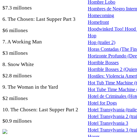
Hombre Lobo
$7.3 millones
Hombres de Negro Intern
Homecoming
6. The Chosen: Last Supper Part 3
Homefront
Hoodwinked Too! Hood 
$6 millones
Hop
7. A Working Man
Hop (trailer 2)
Horas Contadas (The Fin
$3 millones
Horizonte Profundo (Deep
Horrible Bosses
8. Snow White
Horrible Bosses 2 (Quiero
$2.8 millones
Hostiles: Violencia Ameri
Hot Tub Time Machine (tr
9. The Woman in the Yard
Hot Tube Time Machine (
Hotel de Criminales (Hot
$2 millones
Hotel for Dogs
10. The Chosen: Last Supper Part 2
Hotel Transylvania (traile
Hotel Transylvania 2 (trai
$0.9 millones
Hotel Transylvania 3
Hotel Transylvania 3 (trai
Hours