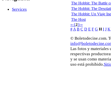
The Hobbit: The Battle of
The Hobbit: The Desolat
Services
The Hobbit: Un Viaje Ines
The Host
«
‹
1
2
3
›
»
#
A
B
C
D
E
F
G
H
I
J
K
© Boletodecine.com. To
info@boletodecine.co
Las fotos y materiales
respectivas productora
y se usan como materia
uso está prohibido.
Siti