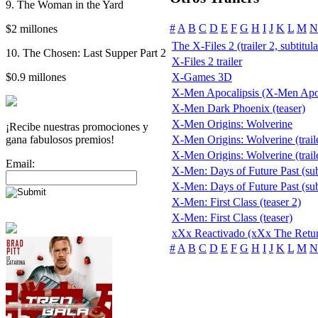
9. The Woman in the Yard
#
A
B
C
D
E
F
G
H
I
J
K
L
M
N
$2 millones
The X-Files 2 (trailer 2, subtitul
10. The Chosen: Last Supper Part 2
X-Files 2 trailer
$0.9 millones
X-Games 3D
X-Men Apocalipsis (X-Men Apo
X-Men Dark Phoenix (teaser)
X-Men Origins: Wolverine
¡Recibe nuestras promociones y
gana fabulosos premios!
X-Men Origins: Wolverine (trail
X-Men Origins: Wolverine (traile
Email:
X-Men: Days of Future Past (sub
X-Men: Days of Future Past (subt
X-Men: First Class (teaser 2)
X-Men: First Class (teaser)
xXx Reactivado (xXx The Retur
#
A
B
C
D
E
F
G
H
I
J
K
L
M
N