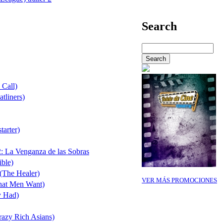
Search
 Call)
atliners)
tarter)
: La Venganza de las Sobras
ible)
(The Healer)
VER MÁS PROMOCIONES
hat Men Want)
y Had)
razy Rich Asians)