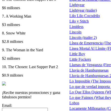
Lightyear
$6 millones
Lightyear (trailer)
Lilo Lilo Cocodrilo
7. A Working Man
Lilo y Stitch
$3 millones
Limitless
Lincoln
8. Snow White
Lincoln (trailer 2)
$2.8 millones
Línea de Emergencia (The
Linea Mortal Al Límite (Fl
9. The Woman in the Yard
Little Boy
$2 millones
Little Fockers
Llamas de Venganza (Fires
10. The Chosen: Last Supper Part 2
Lluvia de Hamburguesas
$0.9 millones
Lluvia de Hamburguesas 2
Lo Imposible (The Imposs
Lo que de verdad importa 
Lo Que Ellos Quieren (W
¡Recibe nuestras promociones y gana
fabulosos premios!
Lo que Fuimos (What the
Lobos
Email:
Locamente Millonarios (C