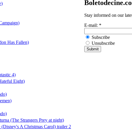
Boletodecine.c
e)
Stay informed on our late
 Campaign)
E-mail:
*
Subscribe
on Has Fallen)
Unsubscribe
tastic 4)
ateful Eight)
ado)
lemen)
ado)
urna (The Strangers Prey at night)
(Disney's A Christmas Carol) trailer 2