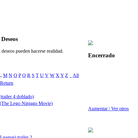
 Deseos
 deseos pueden hacerse realidad.
Encerrado
L
M
N
O
P
Q
R
S
T
U
V
W
X
Y
Z
_
All
 Return
trailer 4 doblado)
 (The Lego Ninjago Movie)
Aumentar / Ver otros
 League) trailer 2