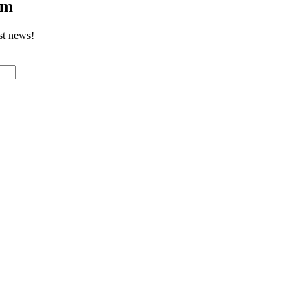
om
st news!