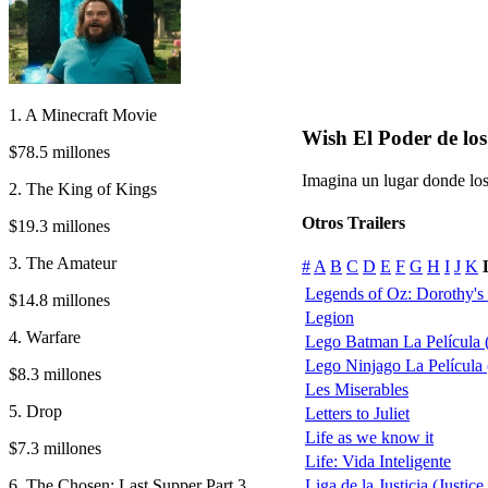
1. A Minecraft Movie
Wish El Poder de los
$78.5 millones
Imagina un lugar donde los
2. The King of Kings
Otros Trailers
$19.3 millones
3. The Amateur
#
A
B
C
D
E
F
G
H
I
J
K
Legends of Oz: Dorothy's
$14.8 millones
Legion
4. Warfare
Lego Batman La Película (
Lego Ninjago La Película
$8.3 millones
Les Miserables
5. Drop
Letters to Juliet
Life as we know it
$7.3 millones
Life: Vida Inteligente
6. The Chosen: Last Supper Part 3
Liga de la Justicia (Justice