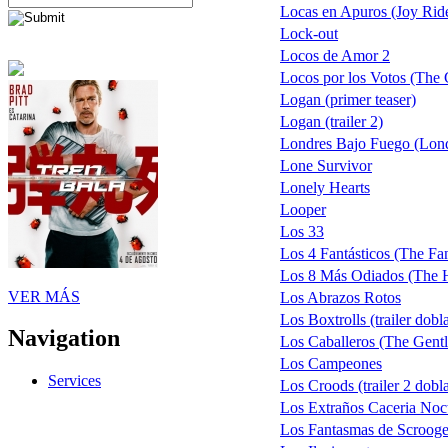
Locas en Apuros (Joy Rid
Lock-out
Locos de Amor 2
Locos por los Votos (The
Logan (primer teaser)
Logan (trailer 2)
Londres Bajo Fuego (Lond
Lone Survivor
Lonely Hearts
Looper
Los 33
Los 4 Fantásticos (The Fan
Los 8 Más Odiados (The H
VER MÁS
Los Abrazos Rotos
Los Boxtrolls (trailer dobl
Navigation
Los Caballeros (The Gent
Los Campeones
Services
Los Croods (trailer 2 dobl
Los Extraños Caceria Noct
Los Fantasmas de Scrooge 